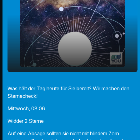
play_arrow
Der Radio F Sternecheck am 08.06.2022!
Was hält der Tag heute für Sie bereit? Wir machen den
Sternecheck!
00:00
01:09
Mittwoch, 08.06
Widder 2 Sterne
Auf eine Absage sollten sie nicht mit blindem Zorn