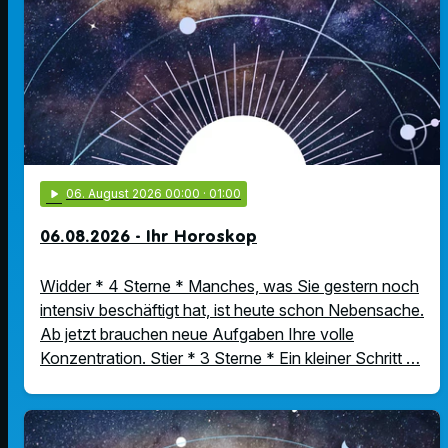
play_arrow
06
. August 2026 00:00
· 01:00
06.08.2026 - Ihr Horoskop
Widder * 4 Sterne * Manches, was Sie gestern noch
intensiv beschäftigt hat, ist heute schon Nebensache.
Ab jetzt brauchen neue Aufgaben Ihre volle
Konzentration. Stier * 3 Sterne * Ein kleiner Schritt …