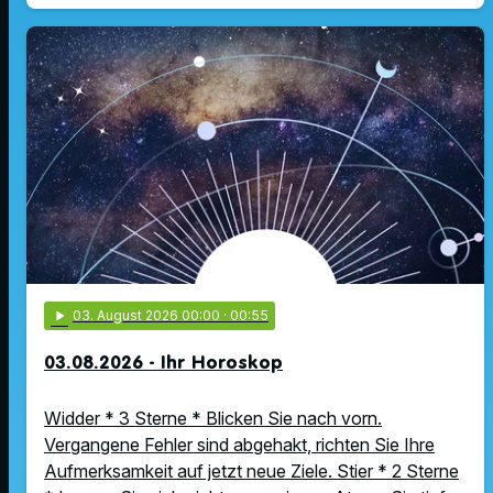
play_arrow
03
. August 2026 00:00
· 00:55
03.08.2026 - Ihr Horoskop
Widder * 3 Sterne * Blicken Sie nach vorn.
Vergangene Fehler sind abgehakt, richten Sie Ihre
Aufmerksamkeit auf jetzt neue Ziele. Stier * 2 Sterne