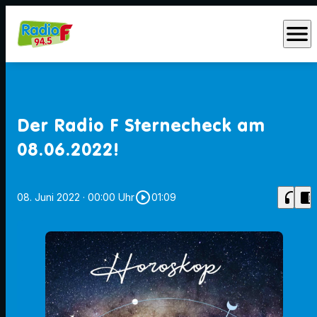
menu
Der Radio F Sternecheck am
08.06.2022!
play_circle_outline
headphones
chrome_reader_mode
08. Juni 2022
· 00:00 Uhr
01:09