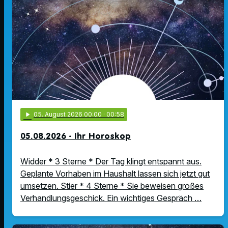
play_arrow
05
. August 2026 00:00
· 00:58
05.08.2026 - Ihr Horoskop
Widder * 3 Sterne * Der Tag klingt entspannt aus.
Geplante Vorhaben im Haushalt lassen sich jetzt gut
umsetzen. Stier * 4 Sterne * Sie beweisen großes
Verhandlungsgeschick. Ein wichtiges Gespräch …