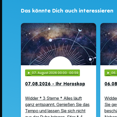
Das könnte Dich auch interessieren
play_arrow
07
. August 2026 00:00
· 00:59
play_arrow
06
07.08.2026 - Ihr Horoskop
06.08
Widder * 3 Sterne * Alles läuft
Widder
ganz entspannt. Genießen Sie das
Sie ge
Tempo und lassen Sie sich nicht
beschä
aus der Ruhe bringen. Stier * 4 …
Nebens