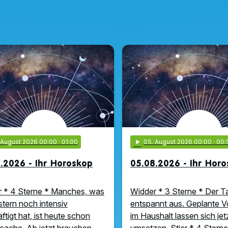
. August 2026 00:00
· 01:00
play_arrow
05
. August 2026 00:00
· 00:
.2026 - Ihr Horoskop
05.08.2026 - Ihr Hor
 * 4 Sterne * Manches, was
Widder * 3 Sterne * Der Ta
stern noch intensiv
entspannt aus. Geplante 
ftigt hat, ist heute schon
im Haushalt lassen sich jet
ache. Ab jetzt brauchen …
umsetzen. Stier * 4 Sterne