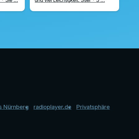
s Nürnberg
radioplayer.de
Privatsphäre