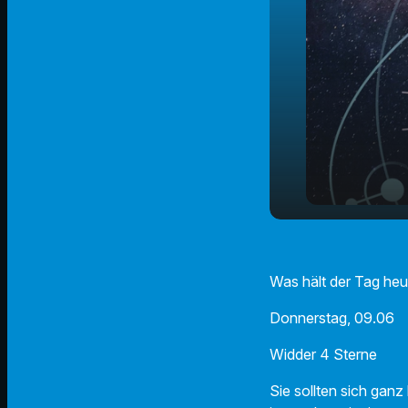
Der Radio 
play_arrow
09.06.2022
Was hält der Tag heu
Donnerstag, 09.06
Widder 4 Sterne
Sie sollten sich gan