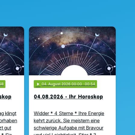
58
play_arrow
04
. August 2026 00:00
· 00:54
oskop
04.08.2026 - Ihr Horoskop
g klingt
Widder * 4 Sterne * Ihre Energie
Vorhaben
kehrt zurück. Sie meistern eine
zt gut
schwierige Aufgabe mit Bravour
 * Sie …
und viel Leichtigkeit. Stier * 3 …