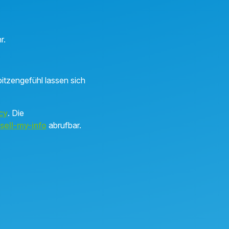
hr.
itzengefühl lassen sich
cy
. Die
sell-my-info
abrufbar.