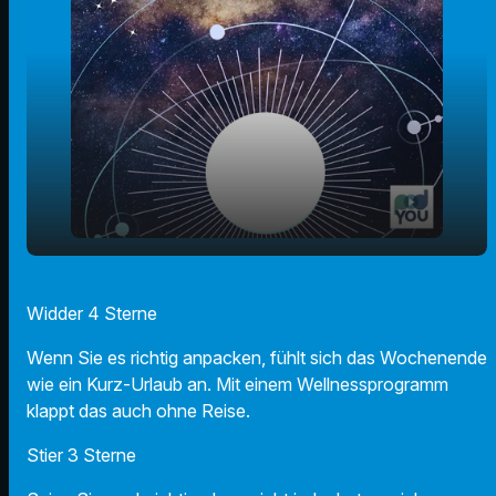
play_arrow
Der Radio F Sternecheck am 11.11.2023
Widder 4 Sterne
00:00
01:07
Wenn Sie es richtig anpacken, fühlt sich das Wochenende
wie ein Kurz-Urlaub an. Mit einem Wellnessprogramm
klappt das auch ohne Reise.
Stier 3 Sterne