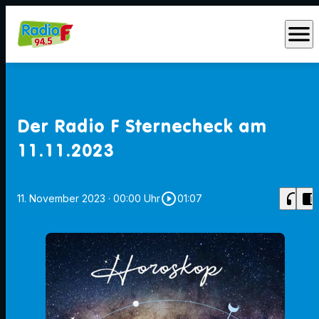
menu
Der Radio F Sternecheck am
11.11.2023
play_circle_outline
headphones
chrome_reader_mode
11. November 2023
· 00:00 Uhr
01:07