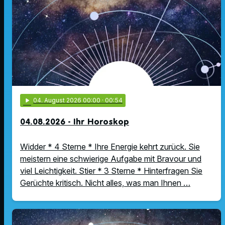
play_arrow
04
. August 2026 00:00
· 00:54
04.08.2026 - Ihr Horoskop
Widder * 4 Sterne * Ihre Energie kehrt zurück. Sie
meistern eine schwierige Aufgabe mit Bravour und
viel Leichtigkeit. Stier * 3 Sterne * Hinterfragen Sie
Gerüchte kritisch. Nicht alles, was man Ihnen …