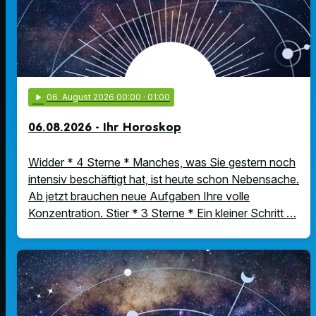
play_arrow
06
. August 2026 00:00
· 01:00
06.08.2026 - Ihr Horoskop
Widder * 4 Sterne * Manches, was Sie gestern noch
intensiv beschäftigt hat, ist heute schon Nebensache.
Ab jetzt brauchen neue Aufgaben Ihre volle
Konzentration. Stier * 3 Sterne * Ein kleiner Schritt …