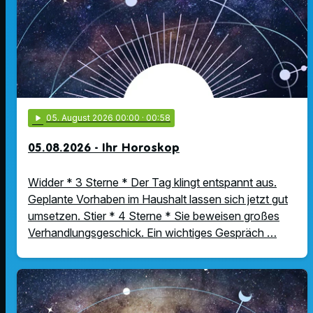
play_arrow
05
. August 2026 00:00
· 00:58
05.08.2026 - Ihr Horoskop
Widder * 3 Sterne * Der Tag klingt entspannt aus.
Geplante Vorhaben im Haushalt lassen sich jetzt gut
umsetzen. Stier * 4 Sterne * Sie beweisen großes
Verhandlungsgeschick. Ein wichtiges Gespräch …