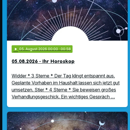
play_arrow
05
. August 2026 00:00
· 00:58
05.08.2026 - Ihr Horoskop
Widder * 3 Sterne * Der Tag klingt entspannt aus.
Geplante Vorhaben im Haushalt lassen sich jetzt gut
umsetzen. Stier * 4 Sterne * Sie beweisen großes
Verhandlungsgeschick. Ein wichtiges Gespräch …