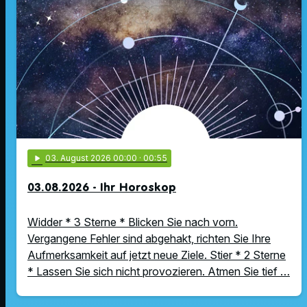
play_arrow
03
. August 2026 00:00
· 00:55
03.08.2026 - Ihr Horoskop
Widder * 3 Sterne * Blicken Sie nach vorn.
Vergangene Fehler sind abgehakt, richten Sie Ihre
Aufmerksamkeit auf jetzt neue Ziele. Stier * 2 Sterne
* Lassen Sie sich nicht provozieren. Atmen Sie tief …