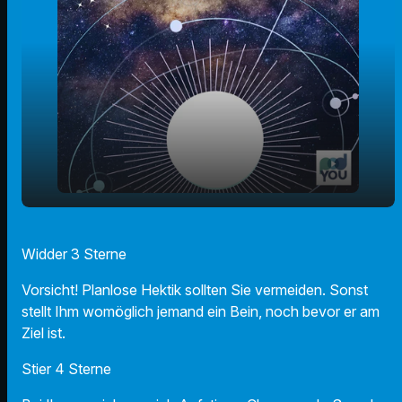
play_arrow
Der Radio F Sternecheck am 15.11.2022
Widder 3 Sterne
00:00
01:04
Vorsicht! Planlose Hektik sollten Sie vermeiden. Sonst
stellt Ihm womöglich jemand ein Bein, noch bevor er am
Ziel ist.
Stier 4 Sterne