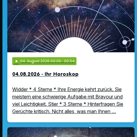
play_arrow
04
. August 2026 00:00
· 00:54
04.08.2026 - Ihr Horoskop
Widder * 4 Sterne * Ihre Energie kehrt zurück. Sie
meistern eine schwierige Aufgabe mit Bravour und
viel Leichtigkeit. Stier * 3 Sterne * Hinterfragen Sie
Gerüchte kritisch. Nicht alles, was man Ihnen …