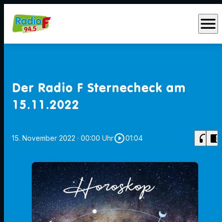
menu
Der Radio F Sternecheck am
15.11.2022
play_circle_outline
headphones
chrome_reader_mode
15. November 2022
· 00:00 Uhr
01:04