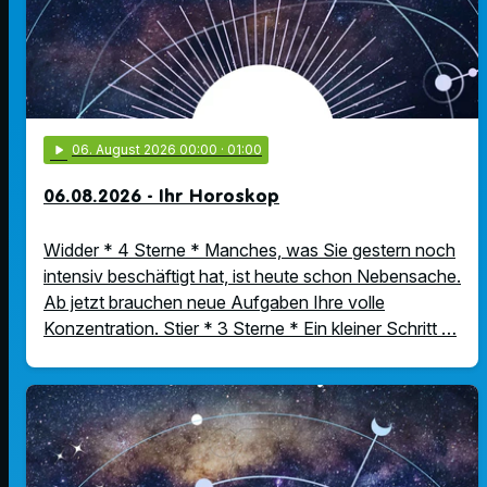
play_arrow
06
. August 2026 00:00
· 01:00
06.08.2026 - Ihr Horoskop
Widder * 4 Sterne * Manches, was Sie gestern noch
intensiv beschäftigt hat, ist heute schon Nebensache.
Ab jetzt brauchen neue Aufgaben Ihre volle
Konzentration. Stier * 3 Sterne * Ein kleiner Schritt …