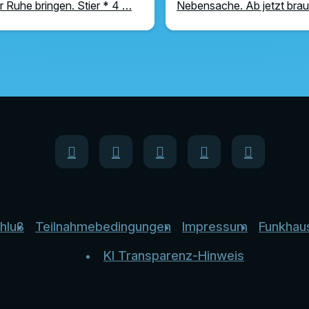
r Ruhe bringen. Stier * 4 …
Nebensache. Ab jetzt bra
hluß
Teilnahmebedingungen
Impressum
Funkhau
KI Transparenz-Hinweis