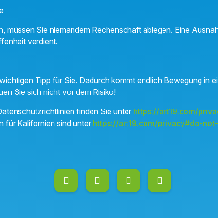
e
en, müssen Sie niemandem Rechenschaft ablegen. Eine Ausnah
ffenheit verdient.
 wichtigen Tipp für Sie. Dadurch kommt endlich Bewegung in e
en Sie sich nicht vor dem Risiko!
atenschutzrichtlinien finden Sie unter
https://art19.com/priva
n für Kalifornien sind unter
https://art19.com/privacy#do-not-