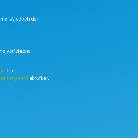
me ist jedoch der
ine verfahrene
cy
. Die
sell-my-info
abrufbar.