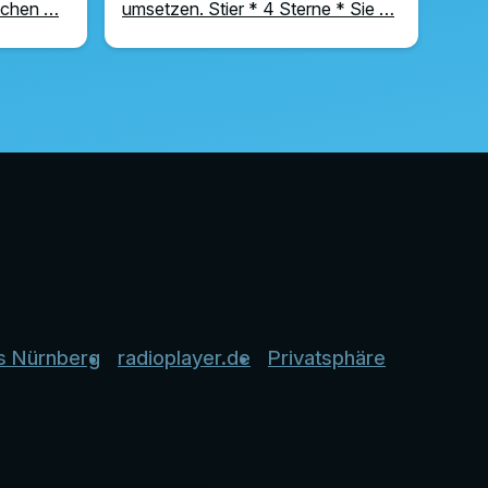
uchen …
umsetzen. Stier * 4 Sterne * Sie …
s Nürnberg
radioplayer.de
Privatsphäre