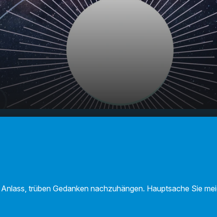
F Sternecheck am
00:00
01:08
nen Anlass, trüben Gedanken nachzuhängen. Hauptsache Sie me