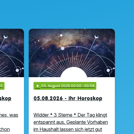
00
play_arrow
05
. August 2026 00:00
· 00:58
oskop
05.08.2026 - Ihr Horoskop
hes, was
Widder * 3 Sterne * Der Tag klingt
entspannt aus. Geplante Vorhaben
schon
im Haushalt lassen sich jetzt gut