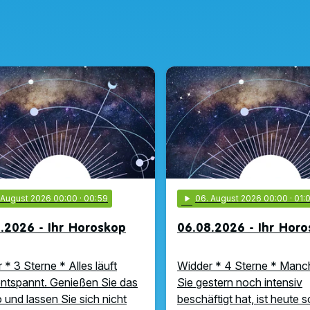
. August 2026 00:00
· 00:59
play_arrow
06
. August 2026 00:00
· 01:
.2026 - Ihr Horoskop
06.08.2026 - Ihr Hor
 * 3 Sterne * Alles läuft
Widder * 4 Sterne * Manc
ntspannt. Genießen Sie das
Sie gestern noch intensiv
und lassen Sie sich nicht
beschäftigt hat, ist heute 