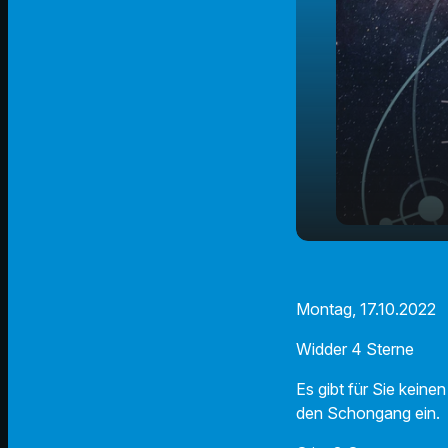
Der Radio 
play_arrow
17.10.2022
Montag, 17.10.2022
Widder 4 Sterne
Es gibt für Sie kei
den Schongang ein.