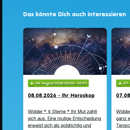
Das könnte Dich auch interessieren
play_arrow
08
. August 2026 00:00
· 00:57
play_arrow
07
08.08.2026 - Ihr Horoskop
07.08
Widder * 4 Sterne * Ihr Mut zahlt
Widder
sich aus. Eine mutige Entscheidung
ganz e
erweist sich als goldrichtig und
Tempo 