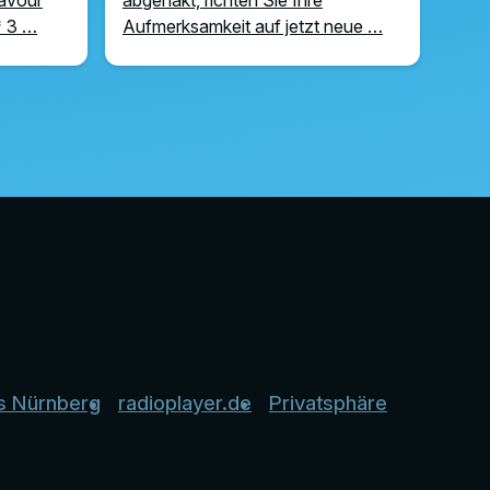
 * 3 …
Aufmerksamkeit auf jetzt neue …
s Nürnberg
radioplayer.de
Privatsphäre