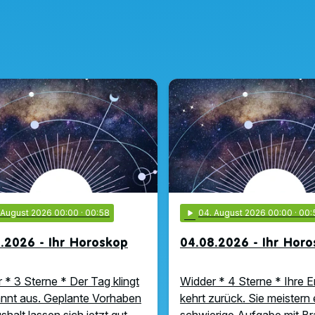
. August 2026 00:00
· 00:58
play_arrow
04
. August 2026 00:00
· 00:
.2026 - Ihr Horoskop
04.08.2026 - Ihr Hor
 * 3 Sterne * Der Tag klingt
Widder * 4 Sterne * Ihre E
nnt aus. Geplante Vorhaben
kehrt zurück. Sie meistern 
shalt lassen sich jetzt gut
schwierige Aufgabe mit B