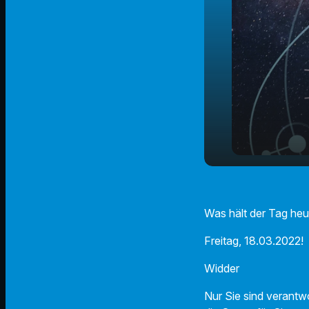
Der Radio 
play_arrow
18.03.2022
Was hält der Tag heu
Freitag, 18.03.2022!
Widder
Nur Sie sind verantwo