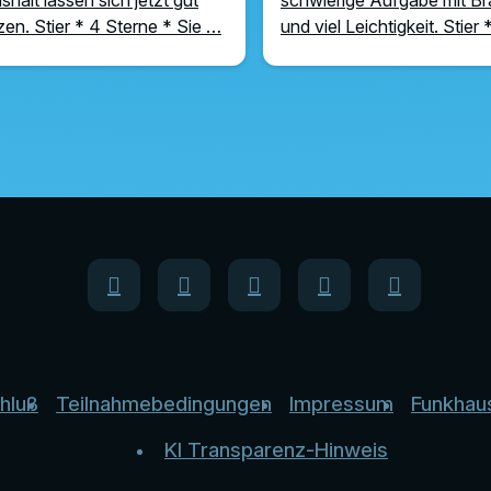
en. Stier * 4 Sterne * Sie …
und viel Leichtigkeit. Stier
hluß
Teilnahmebedingungen
Impressum
Funkhau
KI Transparenz-Hinweis