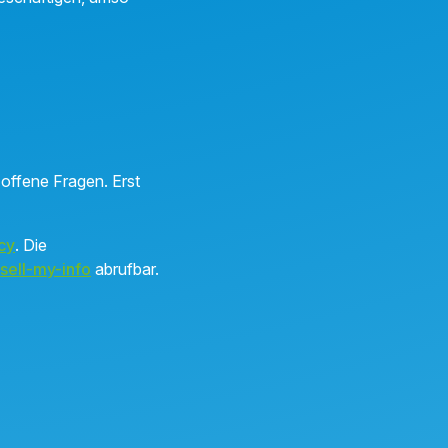
e offene Fragen. Erst
cy
. Die
sell-my-info
abrufbar.