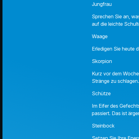
Jungfr
Sprechen Sie an, was 
auf die leichte Schul
Waage 
Erledigen Sie heute 
Skorpio
Kurz vor dem Wochene
Stränge zu schlagen
Schütz
Im Eifer des Gefechts
passiert. Das ist ärge
Steinbo
Setzen Sie Ihre Energ