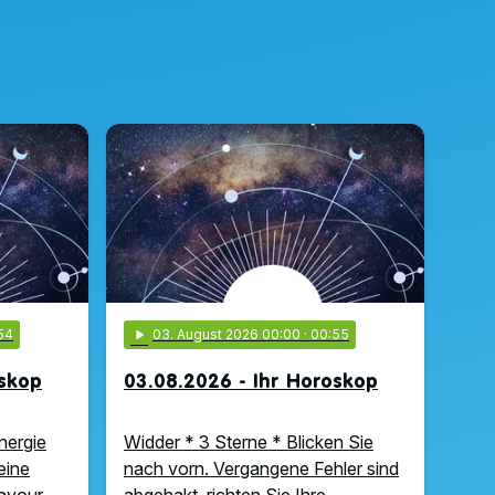
54
play_arrow
03
. August 2026 00:00
· 00:55
oskop
03.08.2026 - Ihr Horoskop
nergie
Widder * 3 Sterne * Blicken Sie
eine
nach vorn. Vergangene Fehler sind
ravour
abgehakt, richten Sie Ihre