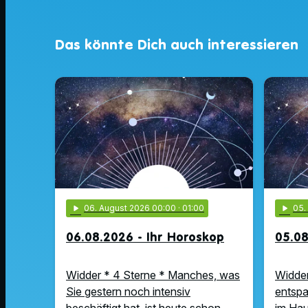
Das könnte Dich auch interessieren
play_arrow
06
. August 2026 00:00
· 01:00
play_arrow
05
06.08.2026 - Ihr Horoskop
05.08
Widder * 4 Sterne * Manches, was
Widder
Sie gestern noch intensiv
entspa
beschäftigt hat, ist heute schon
im Hau