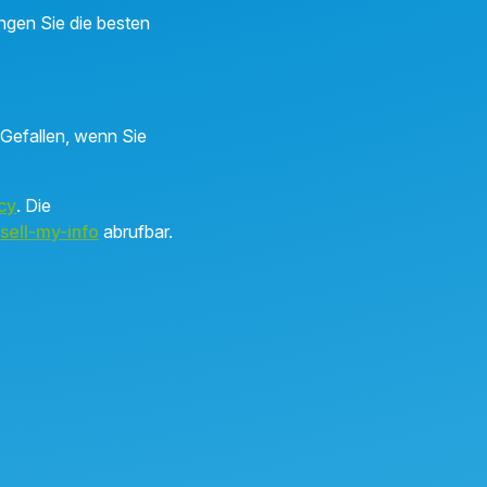
ngen Sie die besten
 Gefallen, wenn Sie
cy
. Die
sell-my-info
abrufbar.