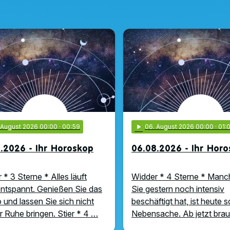
. August 2026 00:00
· 00:59
play_arrow
06
. August 2026 00:00
· 01:
.2026 - Ihr Horoskop
06.08.2026 - Ihr Hor
 * 3 Sterne * Alles läuft
Widder * 4 Sterne * Manc
ntspannt. Genießen Sie das
Sie gestern noch intensiv
und lassen Sie sich nicht
beschäftigt hat, ist heute 
r Ruhe bringen. Stier * 4 …
Nebensache. Ab jetzt bra