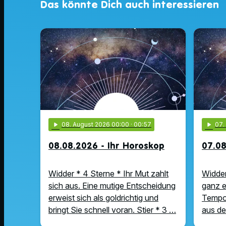
Das könnte Dich auch interessieren
play_arrow
08
. August 2026 00:00
· 00:57
play_arrow
07
08.08.2026 - Ihr Horoskop
07.08
Widder * 4 Sterne * Ihr Mut zahlt
Widder
sich aus. Eine mutige Entscheidung
ganz e
erweist sich als goldrichtig und
Tempo 
bringt Sie schnell voran. Stier * 3 …
aus de