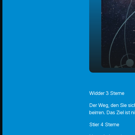
Der Radio 
play_arrow
20.02.202
Widder 3 Sterne
Der Weg, den Sie sic
beirren. Das Ziel ist 
Stier 4 Sterne