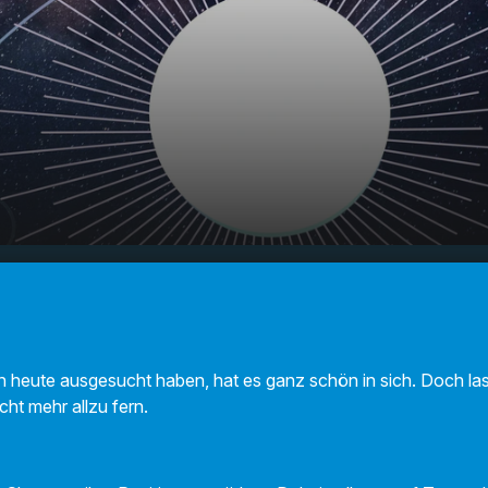
F Sternecheck am
00:00
01:07
3
h heute ausgesucht haben, hat es ganz schön in sich. Doch las
nicht mehr allzu fern.