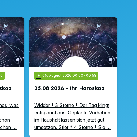
00
play_arrow
05
. August 2026 00:00
· 00:58
oskop
05.08.2026 - Ihr Horoskop
hes, was
Widder * 3 Sterne * Der Tag klingt
entspannt aus. Geplante Vorhaben
schon
im Haushalt lassen sich jetzt gut
uchen …
umsetzen. Stier * 4 Sterne * Sie …