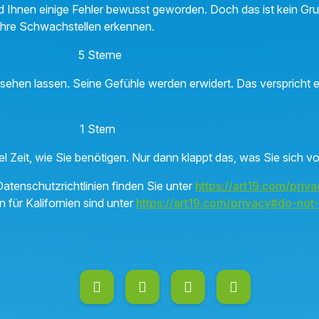
ind Ihnen einige Fehler bewusst geworden. Doch das ist kein Gr
e Ihre Schwachstellen erkennen.
nn 5 Sterne
h sehen lassen. Seine Gefühle werden erwidert. Das verspricht
 1 Stern
iel Zeit, wie Sie benötigen. Nur dann klappt das, was Sie sic
atenschutzrichtlinien finden Sie unter
https://art19.com/priva
n für Kalifornien sind unter
https://art19.com/privacy#do-not-