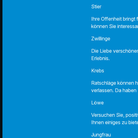
Stier 
Ihre Offenheit bring
können Sie interess
Zwillin
Die Liebe verschöner
Erlebnis.
Krebs 
Ratschläge können hil
verlassen. Da haben 
Löwe 
Versuchen Sie, posi
Ihnen einiges zu biet
Jungfra