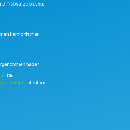
und Trübsal zu blasen.
 einen harmonischen
h vorgenommen haben.
cy
. Die
sell-my-info
abrufbar.