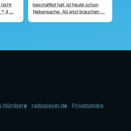
 nicht
beschäftigt hat, ist heute schon
r * 4 …
Nebensache. Ab jetzt brauchen …
s Nürnberg
radioplayer.de
Privatsphäre