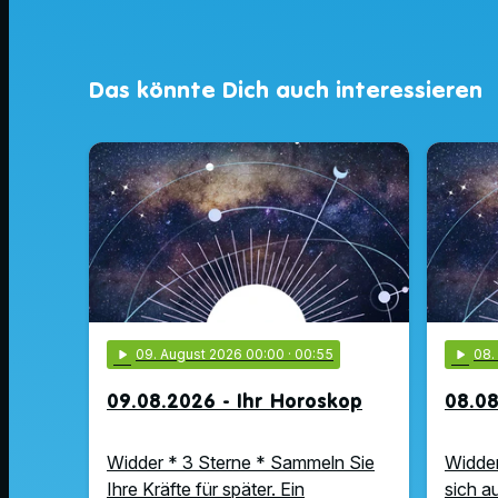
Das könnte Dich auch interessieren
play_arrow
09
. August 2026 00:00
· 00:55
play_arrow
08
09.08.2026 - Ihr Horoskop
08.08
Widder * 3 Sterne * Sammeln Sie
Widder
Ihre Kräfte für später. Ein
sich a