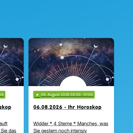
59
play_arrow
06
. August 2026 00:00
· 01:00
oskop
06.08.2026 - Ihr Horoskop
äuft
Widder * 4 Sterne * Manches, was
 Sie das
Sie gestern noch intensiv