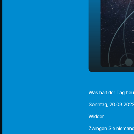
Der Radio 
play_arrow
20.03.2022
Was hält der Tag heu
Sonntag, 20.03.2022
Widder
Zwingen Sie niemanden