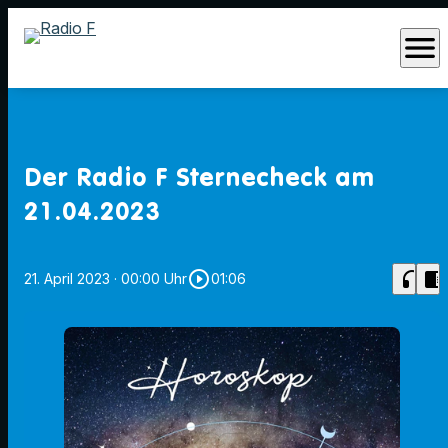
menu
Der Radio F Sternecheck am
21.04.2023
play_circle_outline
headphones
chrome_reader_mode
21. April 2023
· 00:00 Uhr
01:06