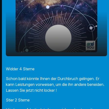
play_arrow
Der Radio F Sternecheck am 21.04.2023
Widder 4 Sterne
00:00
01:06
Schon bald könnte Ihnen der Durchbruch gelingen. Er
kann Leistungen vorweisen, um die ihn andere beneiden.
Lassen Sie jetzt nicht locker !
Stier 2 Sterne