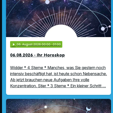
play_arrow
06
. August 2026 00:00
· 01:00
06.08.2026 - Ihr Horoskop
Widder * 4 Sterne * Manches, was Sie gestern noch
intensiv beschäftigt hat, ist heute schon Nebensache.
Ab jetzt brauchen neue Aufgaben Ihre volle
Konzentration. Stier * 3 Sterne * Ein kleiner Schritt …