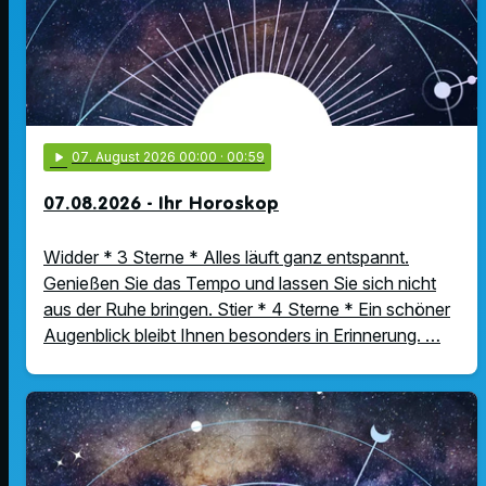
play_arrow
07
. August 2026 00:00
· 00:59
07.08.2026 - Ihr Horoskop
Widder * 3 Sterne * Alles läuft ganz entspannt.
Genießen Sie das Tempo und lassen Sie sich nicht
aus der Ruhe bringen. Stier * 4 Sterne * Ein schöner
Augenblick bleibt Ihnen besonders in Erinnerung. …