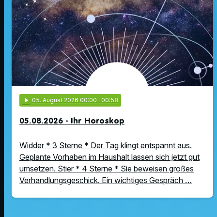
play_arrow
05
. August 2026 00:00
· 00:58
05.08.2026 - Ihr Horoskop
Widder * 3 Sterne * Der Tag klingt entspannt aus.
Geplante Vorhaben im Haushalt lassen sich jetzt gut
umsetzen. Stier * 4 Sterne * Sie beweisen großes
Verhandlungsgeschick. Ein wichtiges Gespräch …