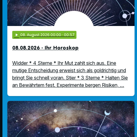
play_arrow
08
. August 2026 00:00
· 00:57
08.08.2026 - Ihr Horoskop
Widder * 4 Sterne * Ihr Mut zahlt sich aus. Eine
mutige Entscheidung erweist sich als goldrichtig und
bringt Sie schnell voran. Stier * 3 Sterne * Halten Sie
an Bewährtem fest. Experimente bergen Risiken, …