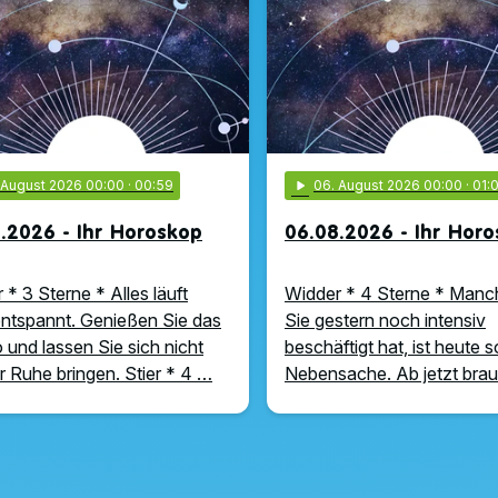
. August 2026 00:00
· 00:59
play_arrow
06
. August 2026 00:00
· 01:
.2026 - Ihr Horoskop
06.08.2026 - Ihr Hor
 * 3 Sterne * Alles läuft
Widder * 4 Sterne * Manc
ntspannt. Genießen Sie das
Sie gestern noch intensiv
und lassen Sie sich nicht
beschäftigt hat, ist heute 
r Ruhe bringen. Stier * 4 …
Nebensache. Ab jetzt bra