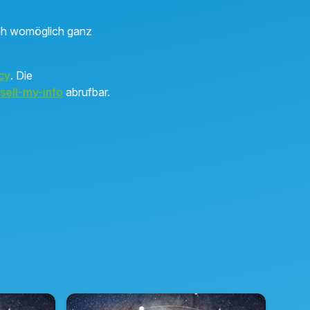
ich womöglich ganz
cy
. Die
sell-my-info
abrufbar.