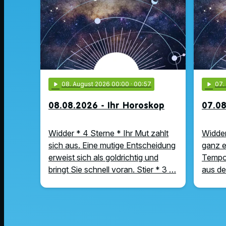
play_arrow
08
. August 2026 00:00
· 00:57
play_arrow
07
08.08.2026 - Ihr Horoskop
07.08
Widder * 4 Sterne * Ihr Mut zahlt
Widder
sich aus. Eine mutige Entscheidung
ganz e
erweist sich als goldrichtig und
Tempo 
bringt Sie schnell voran. Stier * 3 …
aus de