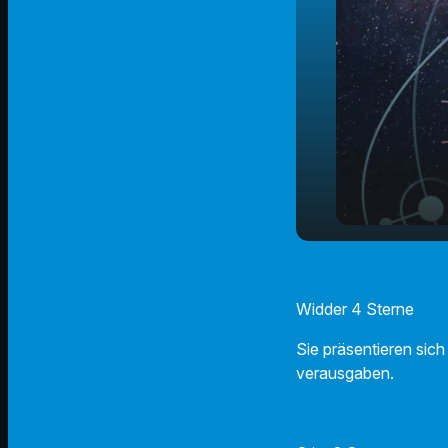
Der Radio 
play_arrow
22.01.2024
Widder 4 Sterne
Sie präsentieren sich
verausgaben.