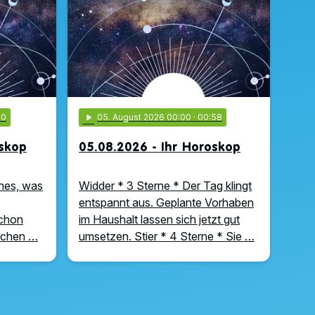
00
play_arrow
05
. August 2026 00:00
· 00:58
oskop
05.08.2026 - Ihr Horoskop
hes, was
Widder * 3 Sterne * Der Tag klingt
entspannt aus. Geplante Vorhaben
schon
im Haushalt lassen sich jetzt gut
uchen …
umsetzen. Stier * 4 Sterne * Sie …