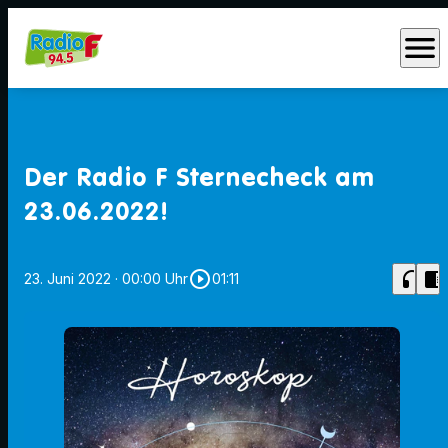
menu
Der Radio F Sternecheck am
23.06.2022!
play_circle_outline
headphones
chrome_reader_mode
23. Juni 2022
· 00:00 Uhr
01:11