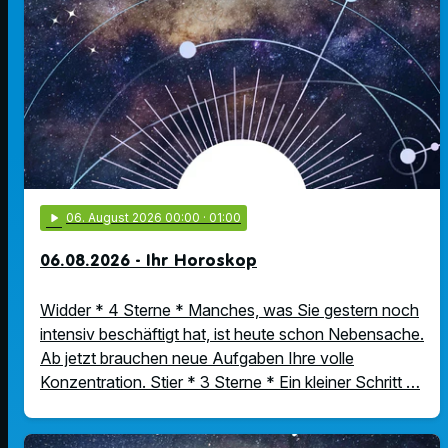
play_arrow
06
. August 2026 00:00
· 01:00
06.08.2026 - Ihr Horoskop
Widder * 4 Sterne * Manches, was Sie gestern noch
intensiv beschäftigt hat, ist heute schon Nebensache.
Ab jetzt brauchen neue Aufgaben Ihre volle
Konzentration. Stier * 3 Sterne * Ein kleiner Schritt …