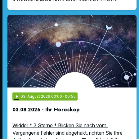
play_arrow
03
. August 2026 00:00
· 00:55
03.08.2026 - Ihr Horoskop
Widder * 3 Sterne * Blicken Sie nach vorn.
Vergangene Fehler sind abgehakt, richten Sie Ihre