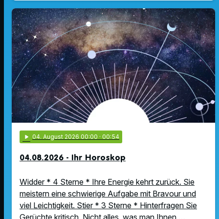
play_arrow
04
. August 2026 00:00
· 00:54
04.08.2026 - Ihr Horoskop
Widder * 4 Sterne * Ihre Energie kehrt zurück. Sie
meistern eine schwierige Aufgabe mit Bravour und
viel Leichtigkeit. Stier * 3 Sterne * Hinterfragen Sie
Gerüchte kritisch. Nicht alles, was man Ihnen …