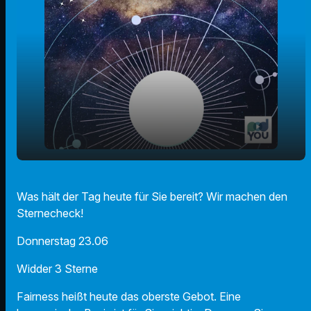
play_arrow
Der Radio F Sternecheck am 23.06.2022!
Was hält der Tag heute für Sie bereit? Wir machen den
Sternecheck!
00:00
01:11
Donnerstag 23.06
Widder 3 Sterne
Fairness heißt heute das oberste Gebot. Eine