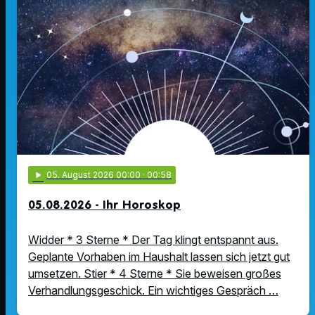
play_arrow
05
. August 2026 00:00
· 00:58
05.08.2026 - Ihr Horoskop
Widder * 3 Sterne * Der Tag klingt entspannt aus.
Geplante Vorhaben im Haushalt lassen sich jetzt gut
umsetzen. Stier * 4 Sterne * Sie beweisen großes
Verhandlungsgeschick. Ein wichtiges Gespräch …