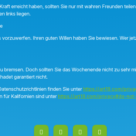
raft erreicht haben, sollten Sie nur mit wahren Freunden teile
n links liegen.
ne
s vorzuwerfen. Ihren guten Willen haben Sie bewiesen. Wer jetz
u bremsen. Doch sollten Sie das Wochenende nicht zu sehr mi
adet garantiert nicht.
atenschutzrichtlinien finden Sie unter
https://art19.com/priva
n für Kalifornien sind unter
https://art19.com/privacy#do-not-