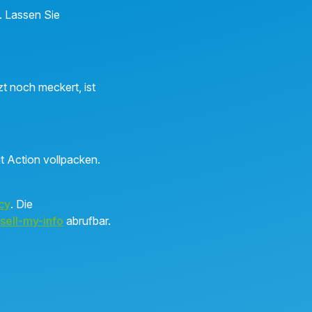
n. Lassen Sie
t noch meckert, ist
t Action vollpacken.
cy
. Die
sell-my-info
abrufbar.