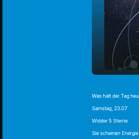
Der Radio 
play_arrow
23.07.2022
Was hält der Tag heu
Samstag, 23.07
Widder 5 Sterne
Sie scheinen Energie