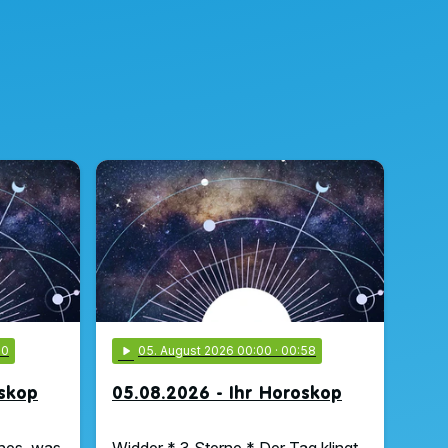
00
play_arrow
05
. August 2026 00:00
· 00:58
oskop
05.08.2026 - Ihr Horoskop
hes, was
Widder * 3 Sterne * Der Tag klingt