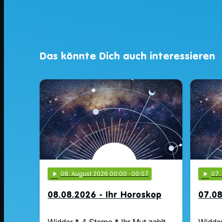
Das könnte Dich auch interessieren
play_arrow
08
. August 2026 00:00
· 00:57
play_arrow
07
08.08.2026 - Ihr Horoskop
07.08
Widder * 4 Sterne * Ihr Mut zahlt
Widder