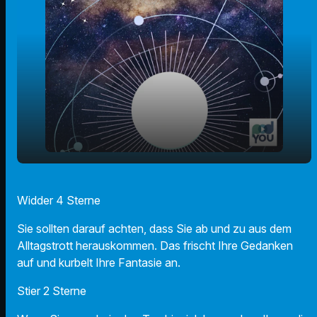
play_arrow
Der Radio F Sternecheck am 27.10.2023
Widder 4 Sterne
00:00
01:15
Sie sollten darauf achten, dass Sie ab und zu aus dem
Alltagstrott herauskommen. Das frischt Ihre Gedanken
auf und kurbelt Ihre Fantasie an.
Stier 2 Sterne