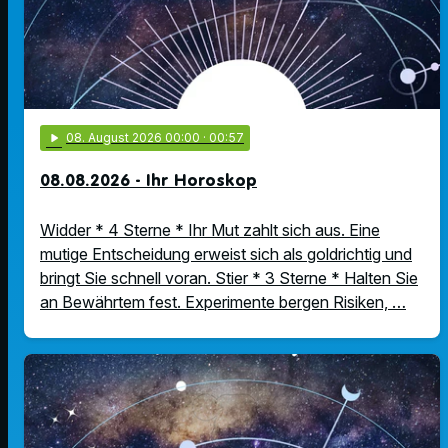
play_arrow
08
. August 2026 00:00
· 00:57
08.08.2026 - Ihr Horoskop
Widder * 4 Sterne * Ihr Mut zahlt sich aus. Eine
mutige Entscheidung erweist sich als goldrichtig und
bringt Sie schnell voran. Stier * 3 Sterne * Halten Sie
an Bewährtem fest. Experimente bergen Risiken, …