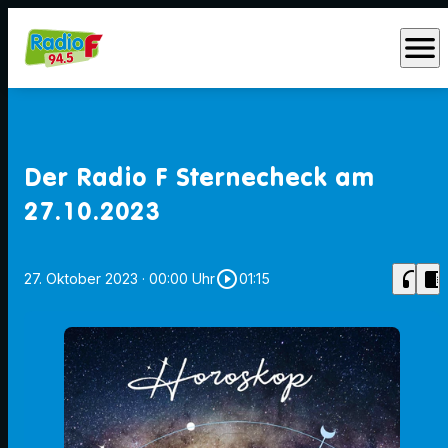
menu
Der Radio F Sternecheck am
27.10.2023
play_circle_outline
headphones
chrome_reader_mode
27. Oktober 2023
· 00:00 Uhr
01:15