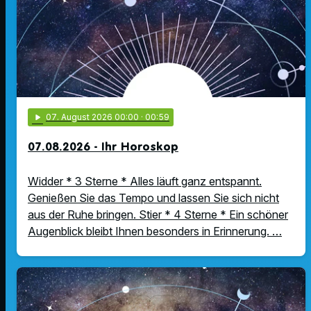
play_arrow
07
. August 2026 00:00
· 00:59
07.08.2026 - Ihr Horoskop
Widder * 3 Sterne * Alles läuft ganz entspannt.
Genießen Sie das Tempo und lassen Sie sich nicht
aus der Ruhe bringen. Stier * 4 Sterne * Ein schöner
Augenblick bleibt Ihnen besonders in Erinnerung. …