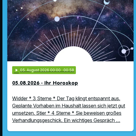
play_arrow
05
. August 2026 00:00
· 00:58
05.08.2026 - Ihr Horoskop
Widder * 3 Sterne * Der Tag klingt entspannt aus.
Geplante Vorhaben im Haushalt lassen sich jetzt gut
umsetzen. Stier * 4 Sterne * Sie beweisen großes
Verhandlungsgeschick. Ein wichtiges Gespräch …