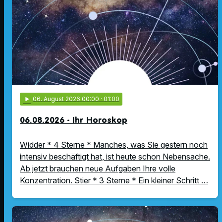
play_arrow
06
. August 2026 00:00
· 01:00
06.08.2026 - Ihr Horoskop
Widder * 4 Sterne * Manches, was Sie gestern noch
intensiv beschäftigt hat, ist heute schon Nebensache.
Ab jetzt brauchen neue Aufgaben Ihre volle
Konzentration. Stier * 3 Sterne * Ein kleiner Schritt …