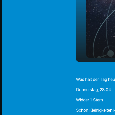
Der Radio 
play_arrow
28.04.2022
Was hält der Tag heu
Donnerstag, 28.04
Widder 1 Stern
Schon Kleinigkeiten k