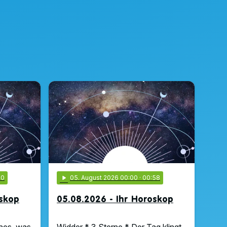
00
play_arrow
05
. August 2026 00:00
· 00:58
oskop
05.08.2026 - Ihr Horoskop
hes, was
Widder * 3 Sterne * Der Tag klingt