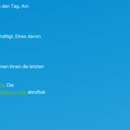
in den Tag. Am
häftigt. Eines davon
men ihnen die letzten
cy
. Die
sell-my-info
abrufbar.