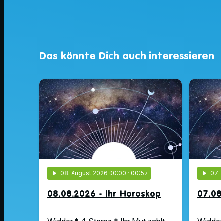
Das könnte Dich auch interessieren
play_arrow
08
. August 2026 00:00
· 00:57
play_arrow
07
08.08.2026 - Ihr Horoskop
07.08
Widder * 4 Sterne * Ihr Mut zahlt
Widder