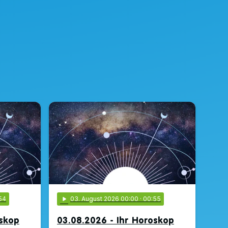
54
play_arrow
03
. August 2026 00:00
· 00:55
oskop
03.08.2026 - Ihr Horoskop