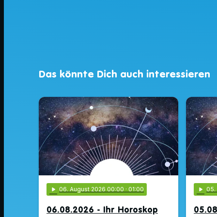
Das könnte Dich auch interessieren
play_arrow
06
. August 2026 00:00
· 01:00
play_arrow
05
06.08.2026 - Ihr Horoskop
05.08