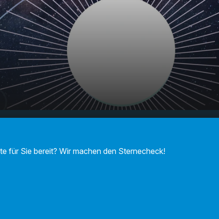
F Sternecheck am
00:00
01:16
!
te für Sie bereit? Wir machen den Sternecheck!