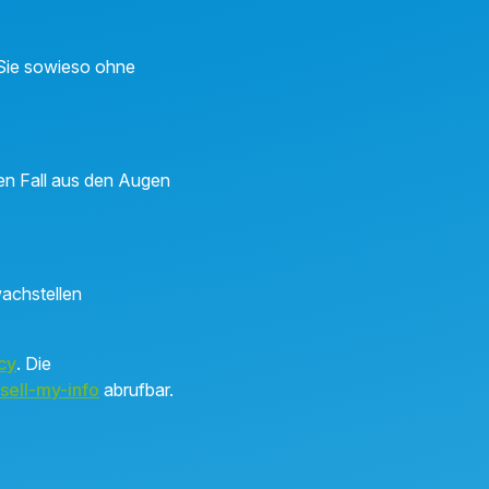
n Sie sowieso ohne
inen Fall aus den Augen
achstellen
cy
. Die
sell-my-info
abrufbar.