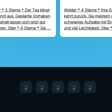
 * 3 Sterne * Der Tag klingt
Widder * 4 Sterne * Ihre E
nnt aus. Geplante Vorhaben
kehrt zurück. Sie meistern 
shalt lassen sich jetzt gut
schwierige Aufgabe mit B
en. Stier * 4 Sterne * Sie …
und viel Leichtigkeit. Stier