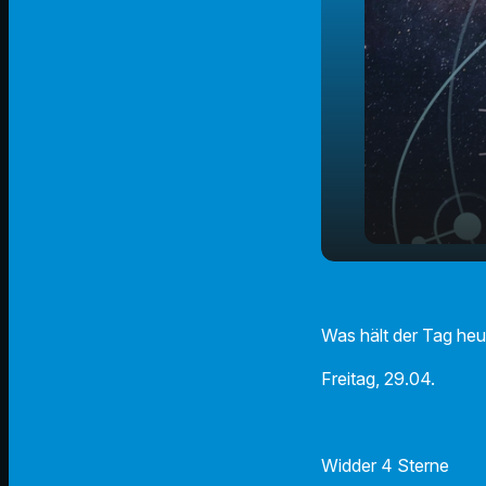
Der Radio 
play_arrow
29.04.2022
Was hält der Tag heu
Freitag, 29.04.
Widder 4 Sterne