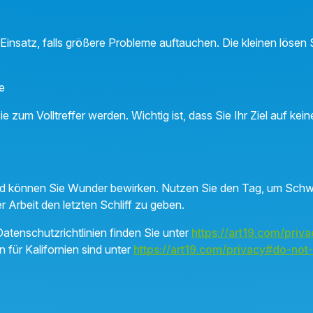
l Einsatz, falls größere Probleme auftauchen. Die kleinen löse
e
ie zum Volltreffer werden. Wichtig ist, dass Sie Ihr Ziel auf ke
nd können Sie Wunder bewirken. Nutzen Sie den Tag, um Schw
r Arbeit den letzten Schliff zu geben.
atenschutzrichtlinien finden Sie unter
https://art19.com/priva
n für Kalifornien sind unter
https://art19.com/privacy#do-not-