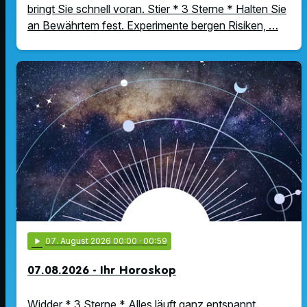
bringt Sie schnell voran. Stier * 3 Sterne * Halten Sie
an Bewährtem fest. Experimente bergen Risiken, …
play_arrow
07
. August 2026 00:00
· 00:59
07.08.2026 - Ihr Horoskop
Widder * 3 Sterne * Alles läuft ganz entspannt.