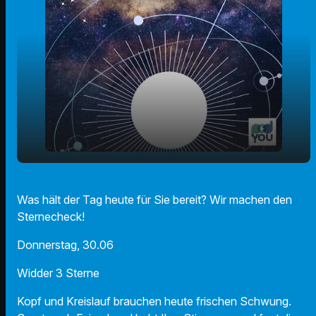
play_arrow
Der Radio F Sternecheck am 30.06.2022!
Was hält der Tag heute für Sie bereit? Wir machen den
Sternecheck!
00:00
01:06
Donnerstag, 30.06
Widder 3 Sterne
Kopf und Kreislauf brauchen heute frischen Schwung.