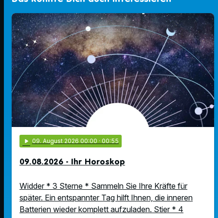
play_arrow
09
. August 2026 00:00
· 00:55
09.08.2026 - Ihr Horoskop
Widder * 3 Sterne * Sammeln Sie Ihre Kräfte für
später. Ein entspannter Tag hilft Ihnen, die inneren
Batterien wieder komplett aufzuladen. Stier * 4