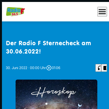
menu
Der Radio F Sternecheck am
30.06.2022!
play_circle_outline
headphones
chrome_reader_mode
30. Juni 2022
· 00:00 Uhr
01:06