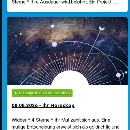
Sterne * Ihre Ausdauer wird belohnt. Ein Projekt, …
play_arrow
08
. August 2026 00:00
· 00:57
08.08.2026 - Ihr Horoskop
Widder * 4 Sterne * Ihr Mut zahlt sich aus. Eine
mutige Entscheidung erweist sich als goldrichtig und