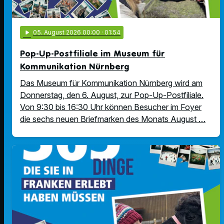
play_arrow
05
. August 2026 00:00
· 01:54
Pop-Up-Postfiliale im Museum für
Kommunikation Nürnberg
Das Museum für Kommunikation Nürnberg wird am
Donnerstag, den 6. August, zur Pop-Up-Postfiliale.
Von 9:30 bis 16:30 Uhr können Besucher im Foyer
die sechs neuen Briefmarken des Monats August …