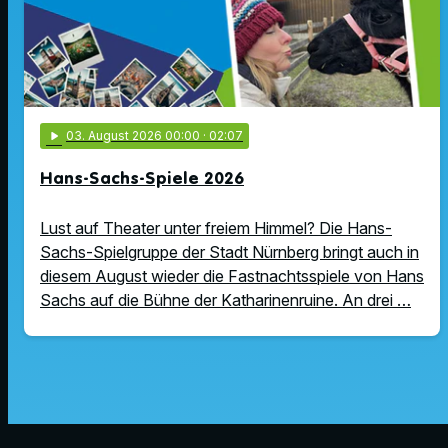
play_arrow
03
. August 2026 00:00
· 02:07
Hans-Sachs-Spiele 2026
Lust auf Theater unter freiem Himmel? Die Hans-
Sachs-Spielgruppe der Stadt Nürnberg bringt auch in
diesem August wieder die Fastnachtsspiele von Hans
Sachs auf die Bühne der Katharinenruine. An drei …