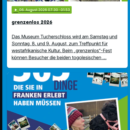
play_arrow
06
. August 2026 07:30
· 01:53
grenzenlos 2026
Das Museum Tucherschloss wird am Samstag und
Sonntag, 8. und 9. August, zum Treffpunkt für
westafrikanische Kultur. Beim „grenzenlos“-Fest
können Besucher die beiden togolesischen …