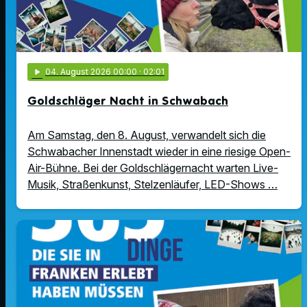
play_arrow
04
. August 2026 00:00
· 02:01
Goldschläger Nacht in Schwabach
Am Samstag, den 8. August, verwandelt sich die
Schwabacher Innenstadt wieder in eine riesige Open-
Air-Bühne. Bei der Goldschlägernacht warten Live-
Musik, Straßenkunst, Stelzenläufer, LED-Shows …