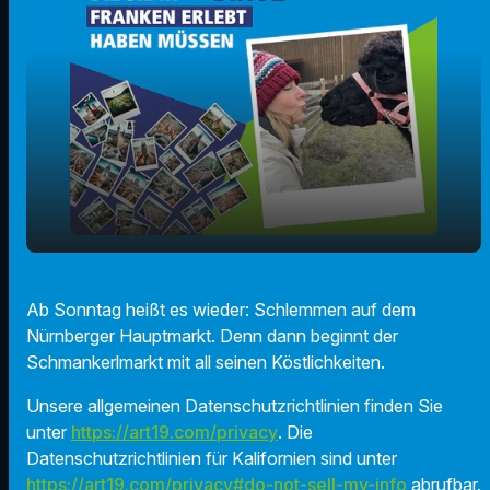
Der Schmankerlmarkt auf dem Nürnberger
play_arrow
Ab Sonntag heißt es wieder: Schlemmen auf dem
Hauptmarkt!
Nürnberger Hauptmarkt. Denn dann beginnt der
00:00
01:08
Schmankerlmarkt mit all seinen Köstlichkeiten.
Unsere allgemeinen Datenschutzrichtlinien finden Sie
unter
https://art19.com/privacy
. Die
Datenschutzrichtlinien für Kalifornien sind unter
https://art19.com/privacy#do-not-sell-my-info
abrufbar.