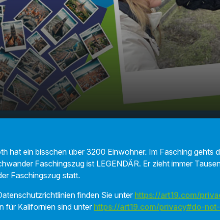
nder
00:00
01:42
ug
h hat ein bisschen über 3200 Einwohner. Im Fasching gehts do
chwander Faschingszug ist LEGENDÄR. Er zieht immer Tause
der Faschingszug statt.
atenschutzrichtlinien finden Sie unter
https://art19.com/priva
n für Kalifornien sind unter
https://art19.com/privacy#do-not-