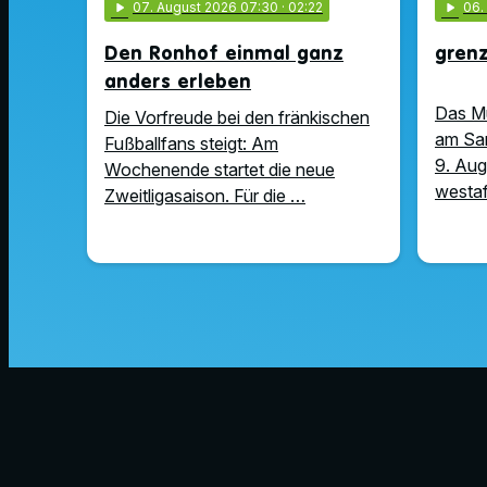
play_arrow
07
. August 2026 07:30
· 02:22
play_arrow
06
Den Ronhof einmal ganz
gren
anders erleben
Das M
Die Vorfreude bei den fränkischen
am Sam
Fußballfans steigt: Am
9. Aug
Wochenende startet die neue
westaf
Zweitligasaison. Für die …