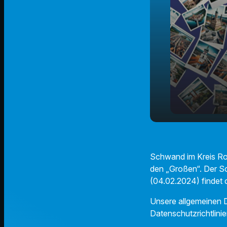
Der Schwa
play_arrow
Faschingsz
Schwand im Kreis Rot
den „Großen“. Der S
(04.02.2024) findet 
Unsere allgemeinen D
Datenschutzrichtlinie