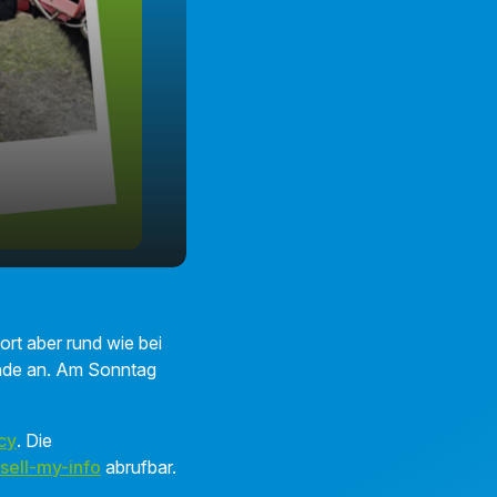
rt aber rund wie bei
nde an. Am Sonntag
cy
. Die
sell-my-info
abrufbar.