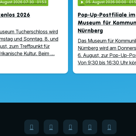
. August 2026 07:30
· 01:53
play_arrow
05
. August 2026 00:00
· 01:
zenlos 2026
Pop-Up-Postfiliale im
Museum für Kommuni
Nürnberg
useum Tucherschloss wird
stag und Sonntag, 8. und
Das Museum für Kommuni
ust, zum Treffpunkt für
Nürnberg wird am Donners
rikanische Kultur. Beim …
6. August, zur Pop-Up-Post
Von 9:30 bis 16:30 Uhr k