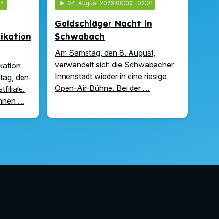
54
play_arrow
04
. August 2026 00:00
· 02:01
Goldschläger Nacht in
kation
Schwabach
Am Samstag, den 8. August,
verwandelt sich die Schwabacher
kation
Innenstadt wieder in eine riesige
tag, den
Open-Air-Bühne. Bei der …
filiale.
önnen …