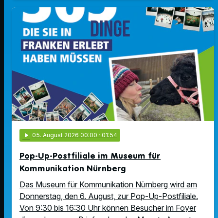
play_arrow
05
. August 2026 00:00
· 01:54
Pop-Up-Postfiliale im Museum für
Kommunikation Nürnberg
Das Museum für Kommunikation Nürnberg wird am
Donnerstag, den 6. August, zur Pop-Up-Postfiliale.
Von 9:30 bis 16:30 Uhr können Besucher im Foyer