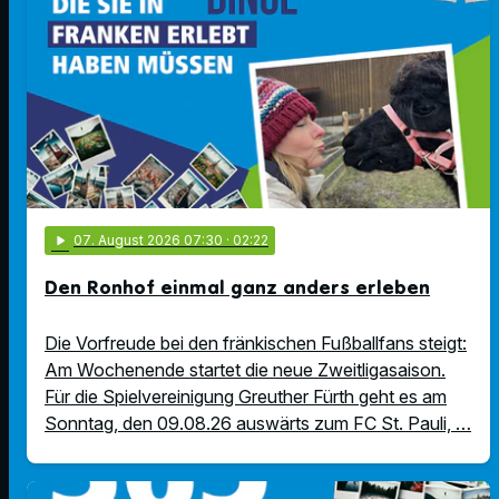
play_arrow
07
. August 2026 07:30
· 02:22
Den Ronhof einmal ganz anders erleben
Die Vorfreude bei den fränkischen Fußballfans steigt:
Am Wochenende startet die neue Zweitligasaison.
Für die Spielvereinigung Greuther Fürth geht es am
Sonntag, den 09.08.26 auswärts zum FC St. Pauli, …