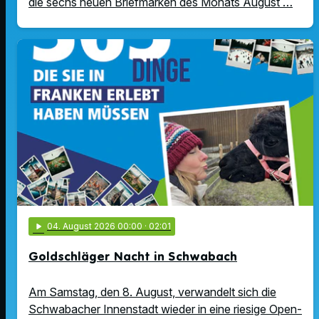
die sechs neuen Briefmarken des Monats August …
play_arrow
04
. August 2026 00:00
· 02:01
Goldschläger Nacht in Schwabach
Am Samstag, den 8. August, verwandelt sich die
Schwabacher Innenstadt wieder in eine riesige Open-