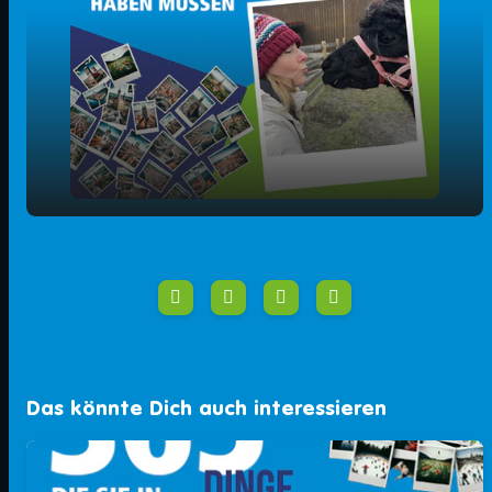
play_arrow
Die OpenAir-Kinotour
00:00
01:58
Das könnte Dich auch interessieren