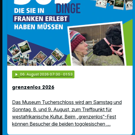
play_arrow
06
. August 2026 07:30
· 01:53
grenzenlos 2026
Das Museum Tucherschloss wird am Samstag und
Sonntag, 8. und 9. August, zum Treffpunkt für
westafrikanische Kultur. Beim „grenzenlos“-Fest
können Besucher die beiden togolesischen …