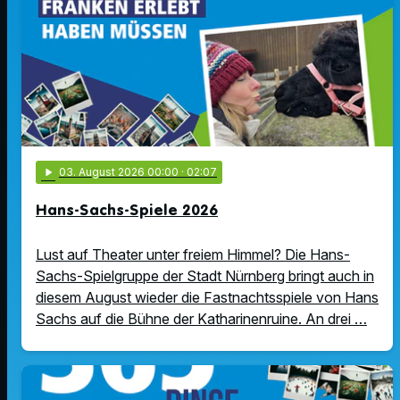
play_arrow
03
. August 2026 00:00
· 02:07
Hans-Sachs-Spiele 2026
Lust auf Theater unter freiem Himmel? Die Hans-
Sachs-Spielgruppe der Stadt Nürnberg bringt auch in
diesem August wieder die Fastnachtsspiele von Hans
Sachs auf die Bühne der Katharinenruine. An drei …