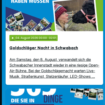
play_arrow
04
. August 2026 00:00
· 02:01
Goldschläger Nacht in Schwabach
Am Samstag, den 8. August, verwandelt sich die
Schwabacher Innenstadt wieder in eine riesige Open-
Air-Bühne. Bei der Goldschlägernacht warten Live-
Musik, Straßenkunst, Stelzenläufer, LED-Shows …