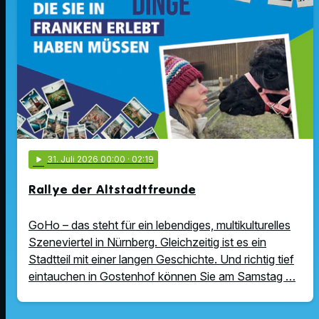
play_arrow
31
. Juli 2026 00:00
· 02:19
Rallye der Altstadtfreunde
GoHo – das steht für ein lebendiges, multikulturelles
Szeneviertel in Nürnberg. Gleichzeitig ist es ein
Stadtteil mit einer langen Geschichte. Und richtig tief
eintauchen in Gostenhof können Sie am Samstag …