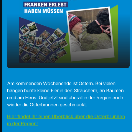
Die Osterbrunnen sind wieder hübsch
play_arrow
Am kommenden Wochenende ist Ostern. Bei vielen
geschmückt!
hängen bunte kleine Eier in den Sträuchern, an Bäumen
00:00
01:35
umd am Haus. Und jetzt sind überall in der Region auch
wieder die Osterbrunnen geschmückt.
Hier findet Ihr einen Überblick über die Osterbrunnen
in der Region!