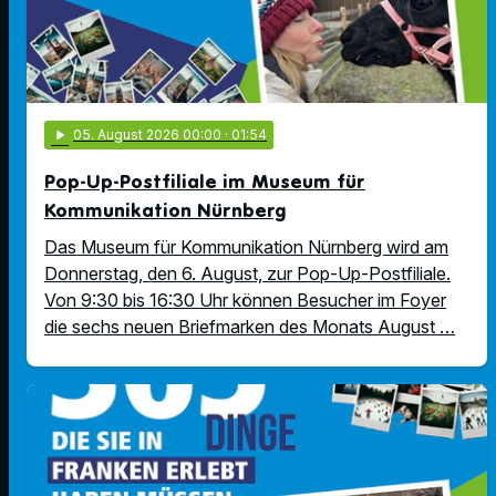
play_arrow
05
. August 2026 00:00
· 01:54
Pop-Up-Postfiliale im Museum für
Kommunikation Nürnberg
Das Museum für Kommunikation Nürnberg wird am
Donnerstag, den 6. August, zur Pop-Up-Postfiliale.
Von 9:30 bis 16:30 Uhr können Besucher im Foyer
die sechs neuen Briefmarken des Monats August …