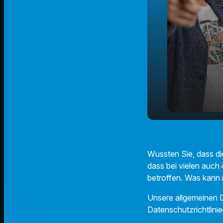
Diese Trick
play_arrow
Schuhe!
Wussten Sie, dass d
dass bei vielen auch
betroffen. Was kann 
Unsere allgemeinen D
Datenschutzrichtlinie