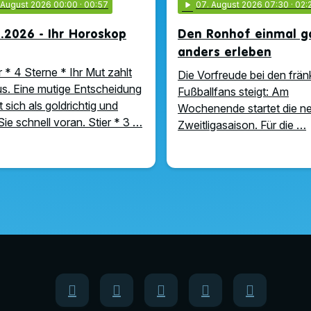
. August 2026 00:00
· 00:57
play_arrow
07
. August 2026 07:30
· 02:
.2026 - Ihr Horoskop
Den Ronhof einmal g
anders erleben
 * 4 Sterne * Ihr Mut zahlt
Die Vorfreude bei den frä
us. Eine mutige Entscheidung
Fußballfans steigt: Am
 sich als goldrichtig und
Wochenende startet die n
Sie schnell voran. Stier * 3 …
Zweitligasaison. Für die …