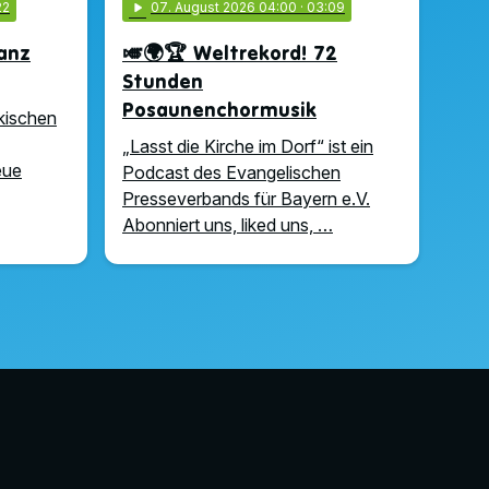
22
play_arrow
07
. August 2026 04:00
· 03:09
anz
🎺🌍🏆 Weltrekord! 72
Stunden
Posaunenchormusik
nkischen
„Lasst die Kirche im Dorf“ ist ein
eue
Podcast des Evangelischen
Presseverbands für Bayern e.V.
Abonniert uns, liked uns, …