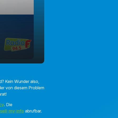
d? Kein Wunder also,
eder von diesem Problem
rat!
cy
. Die
sell-my-info
abrufbar.