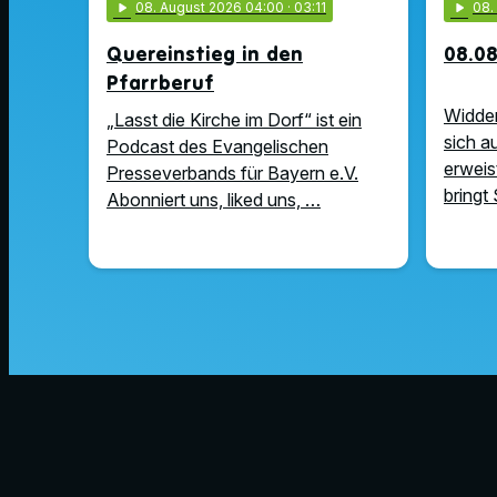
play_arrow
08
. August 2026 04:00
· 03:11
play_arrow
08
Quereinstieg in den
08.08
Pfarrberuf
Widder
„Lasst die Kirche im Dorf“ ist ein
sich a
Podcast des Evangelischen
erweist
Presseverbands für Bayern e.V.
bringt 
Abonniert uns, liked uns, …