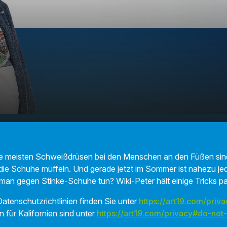
s helfen gegen müffelnde
00:00
01:22
ie meisten Schweißdrüsen bei den Menschen an den Füßen sin
 die Schuhe müffeln. Und gerade jetzt im Sommer ist nahezu j
man gegen Stinke-Schuhe tun? Wiki-Peter hält einige Tricks pa
atenschutzrichtlinien finden Sie unter
https://art19.com/priva
n für Kalifornien sind unter
https://art19.com/privacy#do-not-