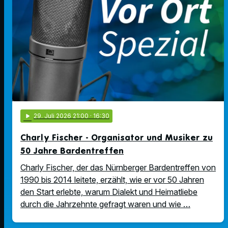
play_arrow
29
. Juli 2026 21:00
· 16:30
Charly Fischer - Organisator und Musiker zu
50 Jahre Bardentreffen
Charly Fischer, der das Nürnberger Bardentreffen von
1990 bis 2014 leitete, erzählt, wie er vor 50 Jahren
den Start erlebte, warum Dialekt und Heimatliebe
durch die Jahrzehnte gefragt waren und wie …