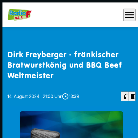
menu
Dirk Freyberger - fränkischer
Bratwurstkönig und BBQ Beef
Weltmeister
play_circle_outline
headphones
chrome_reader_mode
14. August 2024
· 21:00 Uhr
13:39