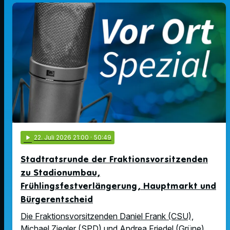
play_arrow
22
. Juli 2026 21:00
· 50:49
Stadtratsrunde der Fraktionsvorsitzenden
zu Stadionumbau,
Frühlingsfestverlängerung, Hauptmarkt und
Bürgerentscheid
Die Fraktionsvorsitzenden Daniel Frank (CSU),
Michael Ziegler (SPD) und Andrea Friedel (Grüne)