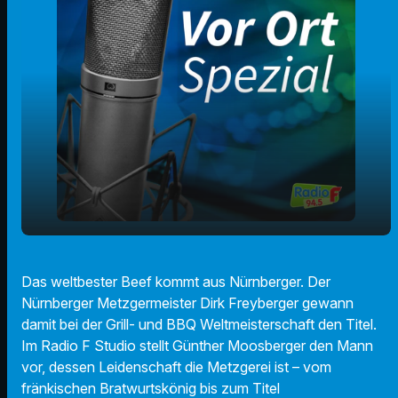
Dirk Freyberger - fränkischer
play_arrow
Das weltbester Beef kommt aus Nürnberger. Der
Bratwurstkönig und BBQ Beef Weltmeister
Nürnberger Metzgermeister Dirk Freyberger gewann
00:00
13:39
damit bei der Grill- und BBQ Weltmeisterschaft den Titel.
Im Radio F Studio stellt Günther Moosberger den Mann
vor, dessen Leidenschaft die Metzgerei ist – vom
fränkischen Bratwurtskönig bis zum Titel