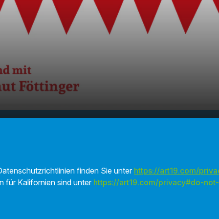
Hundgfreggd
00:00
00:52
atenschutzrichtlinien finden Sie unter
https://art19.com/priva
n für Kalifornien sind unter
https://art19.com/privacy#do-not-