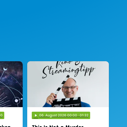
00
play_arrow
06
. August 2026 00:00
· 01:32