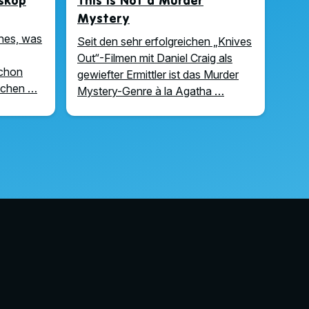
oskop
This Is Not a Murder
Mystery
hes, was
Seit den sehr erfolgreichen „Knives
Out“-Filmen mit Daniel Craig als
schon
gewiefter Ermittler ist das Murder
uchen …
Mystery-Genre à la Agatha …