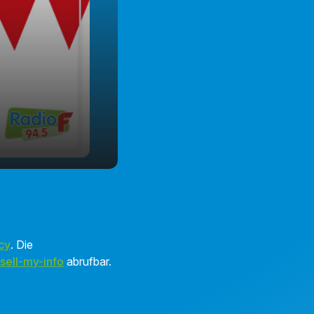
cy
. Die
sell-my-info
abrufbar.