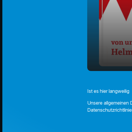
play_arrow
Do is der 
Ist es hier langweilig
Unsere allgemeinen D
Datenschutzrichtlinie