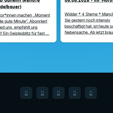
ub daheim (Renate
06.08.2026 - Ihr Hor
delbauer)
Widder * 4 Sterne * Manc
tor*innen machen „Moment
Sie gestern noch intensiv
die gute Minute“. Abonniert
beschäftigt hat, ist heute 
iked uns, empfehlt uns
Nebensache. Ab jetzt bra
!! Ein Geistesblitz für fast …