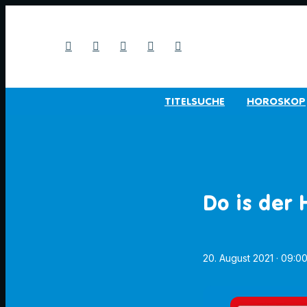
TITELSUCHE
HOROSKOP
Do is der
20. August 2021
· 09:0