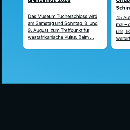
grenzenlos 2026
Urla
Schin
Das Museum Tucherschloss wird
45 Au
am Samstag und Sonntag, 8. und
mal – 
9. August, zum Treffpunkt für
uns, l
westafrikanische Kultur. Beim …
weiter!