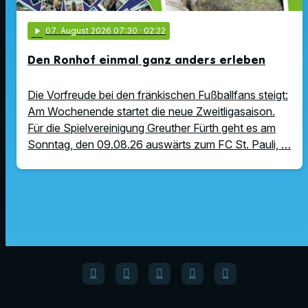
play_arrow
07
. August 2026 07:30
· 02:22
Den Ronhof einmal ganz anders erleben
Die Vorfreude bei den fränkischen Fußballfans steigt:
Am Wochenende startet die neue Zweitligasaison.
Für die Spielvereinigung Greuther Fürth geht es am
Sonntag, den 09.08.26 auswärts zum FC St. Pauli, …