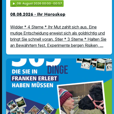
play_arrow
08
. August 2026 00:00
· 00:57
08.08.2026 - Ihr Horoskop
Widder * 4 Sterne * Ihr Mut zahlt sich aus. Eine
mutige Entscheidung erweist sich als goldrichtig und
bringt Sie schnell voran. Stier * 3 Sterne * Halten Sie
an Bewährtem fest. Experimente bergen Risiken, …