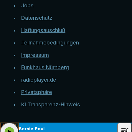
Jobs
Datenschutz
Haftungsauschluß
Teilnahmebedingungen
Impressum
Funkhaus Nürnberg
radioplayer.de
Privatsphäre
KI Transparenz-Hinweis
queue_music
Bernie Paul
play_arrow