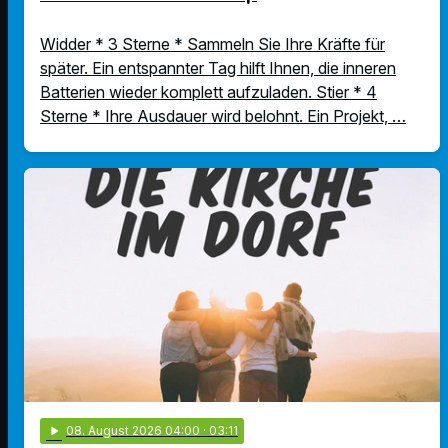
Widder * 3 Sterne * Sammeln Sie Ihre Kräfte für
später. Ein entspannter Tag hilft Ihnen, die inneren
Batterien wieder komplett aufzuladen. Stier * 4
Sterne * Ihre Ausdauer wird belohnt. Ein Projekt, …
play_arrow
08
. August 2026 04:00
· 03:11