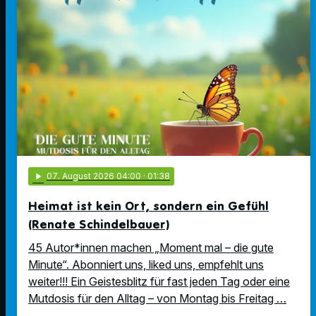
play_arrow
07
. August 2026 04:00
· 01:38
Heimat ist kein Ort, sondern ein Gefühl
(Renate Schindelbauer)
45 Autor*innen machen „Moment mal – die gute
Minute“. Abonniert uns, liked uns, empfehlt uns
weiter!!! Ein Geistesblitz für fast jeden Tag oder eine
Mutdosis für den Alltag – von Montag bis Freitag …