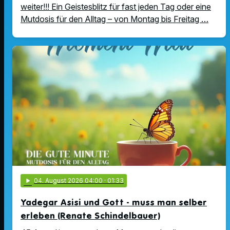
weiter!!! Ein Geistesblitz für fast jeden Tag oder eine
Mutdosis für den Alltag – von Montag bis Freitag …
play_arrow
04
. August 2026 04:00
· 01:33
Yadegar Asisi und Gott - muss man selber
erleben (Renate Schindelbauer)