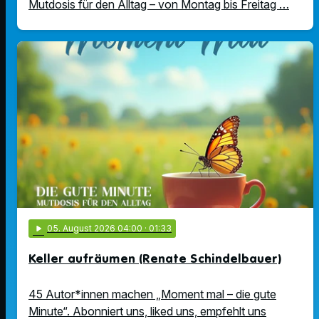
Mutdosis für den Alltag – von Montag bis Freitag …
play_arrow
05
. August 2026 04:00
· 01:33
Keller aufräumen (Renate Schindelbauer)
45 Autor*innen machen „Moment mal – die gute
Minute“. Abonniert uns, liked uns, empfehlt uns