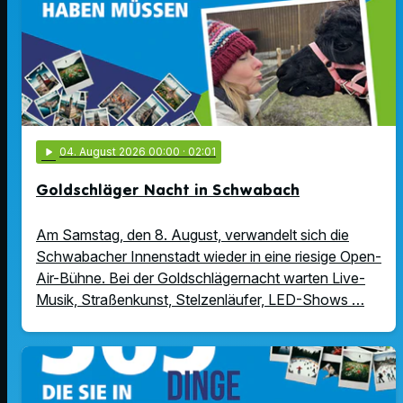
play_arrow
04
. August 2026 00:00
· 02:01
Goldschläger Nacht in Schwabach
Am Samstag, den 8. August, verwandelt sich die
Schwabacher Innenstadt wieder in eine riesige Open-
Air-Bühne. Bei der Goldschlägernacht warten Live-
Musik, Straßenkunst, Stelzenläufer, LED-Shows …