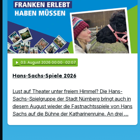
play_arrow
03
. August 2026 00:00
· 02:07
Hans-Sachs-Spiele 2026
Lust auf Theater unter freiem Himmel? Die Hans-
Sachs-Spielgruppe der Stadt Nürnberg bringt auch in
diesem August wieder die Fastnachtsspiele von Hans
Sachs auf die Bühne der Katharinenruine. An drei …