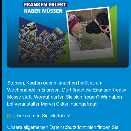
Ein Paradies für Bastler und Heimwerker in
play_arrow
Stöbern, Kaufen oder mitmachen heißt es am
Erlangen!
Wochenende in Erlangen. Dort findet die ErlangenKreativ-
00:00
01:23
Messe statt. Worauf dürfen Sie sich freuen? Wir haben
bei Veranstalter Marvin Okken nachgefragt!
Hier
bekommen Sie alle Infos!
Unsere allgemeinen Datenschutzrichtlinien finden Sie