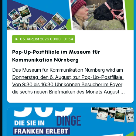
play_arrow
05
. August 2026 00:00
· 01:54
Pop-Up-Postfiliale im Museum für
Kommunikation Nürnberg
Das Museum für Kommunikation Nürnberg wird am
Donnerstag, den 6. August, zur Pop-Up-Postfiliale.
Von 9:30 bis 16:30 Uhr können Besucher im Foyer
die sechs neuen Briefmarken des Monats August …