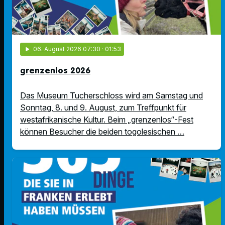
play_arrow
06
. August 2026 07:30
· 01:53
grenzenlos 2026
Das Museum Tucherschloss wird am Samstag und
Sonntag, 8. und 9. August, zum Treffpunkt für
westafrikanische Kultur. Beim „grenzenlos“-Fest
können Besucher die beiden togolesischen …