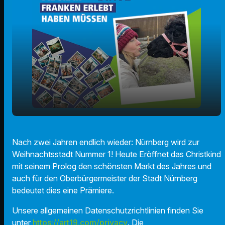
play_arrow
Endlich: Christkindlesmarkt-Eröffnung!
Nach zwei Jahren endlich wieder: Nürnberg wird zur
Weihnachtsstadt Nummer 1! Heute Eröffnet das Christkind
00:00
01:38
mit seinem Prolog den schönsten Markt des Jahres und
auch für den Oberbürgermeister der Stadt Nürnberg
bedeutet dies eine Prämiere.
Unsere allgemeinen Datenschutzrichtlinien finden Sie
unter
https://art19.com/privacy
. Die