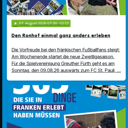
play_arrow
07
. August 2026 07:30
· 02:22
Den Ronhof einmal ganz anders erleben
Die Vorfreude bei den fränkischen Fußballfans steigt:
Am Wochenende startet die neue Zweitligasaison.
Für die Spielvereinigung Greuther Fürth geht es am
Sonntag, den 09.08.26 auswärts zum FC St. Pauli, …