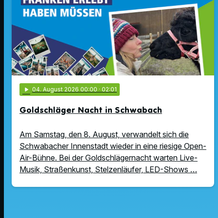
play_arrow
04
. August 2026 00:00
· 02:01
Goldschläger Nacht in Schwabach
Am Samstag, den 8. August, verwandelt sich die
Schwabacher Innenstadt wieder in eine riesige Open-
Air-Bühne. Bei der Goldschlägernacht warten Live-
Musik, Straßenkunst, Stelzenläufer, LED-Shows …