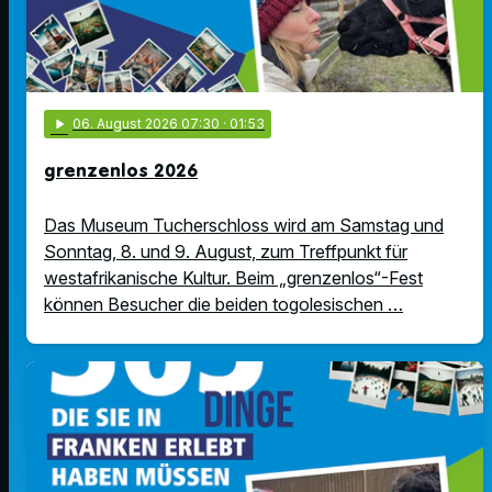
play_arrow
06
. August 2026 07:30
· 01:53
grenzenlos 2026
Das Museum Tucherschloss wird am Samstag und
Sonntag, 8. und 9. August, zum Treffpunkt für
westafrikanische Kultur. Beim „grenzenlos“-Fest
können Besucher die beiden togolesischen …