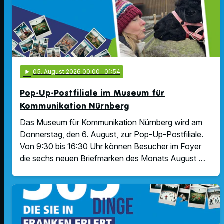
play_arrow
05
. August 2026 00:00
· 01:54
Pop-Up-Postfiliale im Museum für
Kommunikation Nürnberg
Das Museum für Kommunikation Nürnberg wird am
Donnerstag, den 6. August, zur Pop-Up-Postfiliale.
Von 9:30 bis 16:30 Uhr können Besucher im Foyer
die sechs neuen Briefmarken des Monats August …