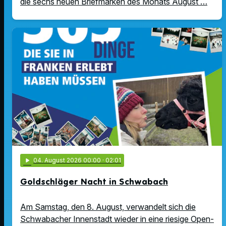
die sechs neuen Briefmarken des Monats August …
play_arrow
04
. August 2026 00:00
· 02:01
Goldschläger Nacht in Schwabach
Am Samstag, den 8. August, verwandelt sich die
Schwabacher Innenstadt wieder in eine riesige Open-