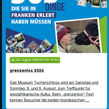
play_arrow
06
. August 2026 07:30
· 01:53
grenzenlos 2026
Das Museum Tucherschloss wird am Samstag und
Sonntag, 8. und 9. August, zum Treffpunkt für
westafrikanische Kultur. Beim „grenzenlos“-Fest
können Besucher die beiden togolesischen …