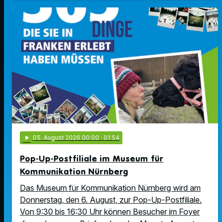
play_arrow
05
. August 2026 00:00
· 01:54
Pop-Up-Postfiliale im Museum für
Kommunikation Nürnberg
Das Museum für Kommunikation Nürnberg wird am
Donnerstag, den 6. August, zur Pop-Up-Postfiliale.
Von 9:30 bis 16:30 Uhr können Besucher im Foyer