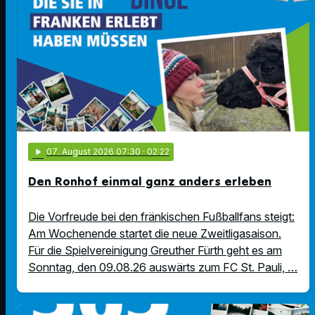
play_arrow
07
. August 2026 07:30
· 02:22
Den Ronhof einmal ganz anders erleben
Die Vorfreude bei den fränkischen Fußballfans steigt:
Am Wochenende startet die neue Zweitligasaison.
Für die Spielvereinigung Greuther Fürth geht es am
Sonntag, den 09.08.26 auswärts zum FC St. Pauli, …