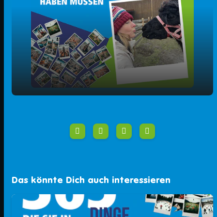
play_arrow
Endlich wieder Tretbootsaison!
00:00
01:44
Das könnte Dich auch interessieren