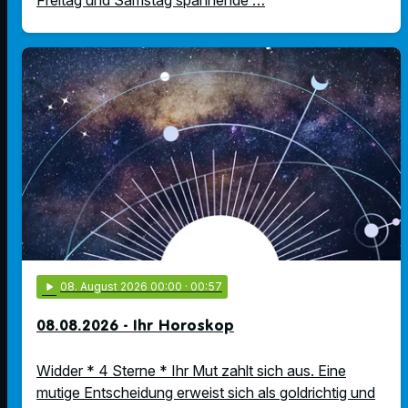
Freitag und Samstag spannende …
play_arrow
08
. August 2026 00:00
· 00:57
08.08.2026 - Ihr Horoskop
Widder * 4 Sterne * Ihr Mut zahlt sich aus. Eine
mutige Entscheidung erweist sich als goldrichtig und