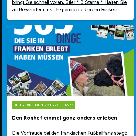
bringt Sie schnell voran. Stier * 3 Sterne * Halten Sie
an Bewährtem fest. Experimente bergen Risiken, …
play_arrow
07
. August 2026 07:30
· 02:22
Den Ronhof einmal ganz anders erleben
Die Vorfreude bei den fränkischen Fußballfans steigt: