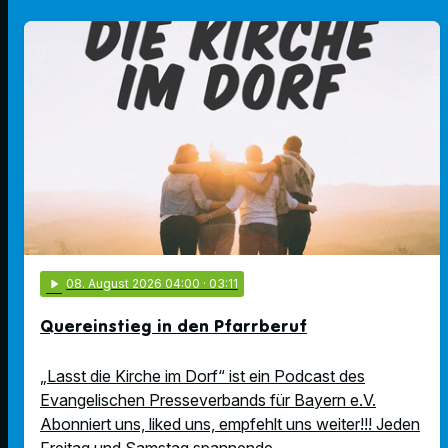
play_arrow
08
. August 2026 04:00
· 03:11
Quereinstieg in den Pfarrberuf
„Lasst die Kirche im Dorf“ ist ein Podcast des
Evangelischen Presseverbands für Bayern e.V.
Abonniert uns, liked uns, empfehlt uns weiter!!! Jeden