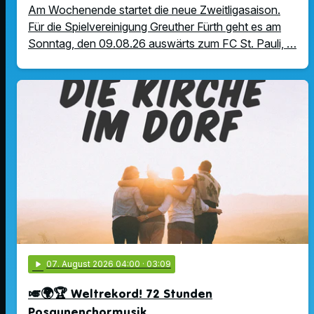
Am Wochenende startet die neue Zweitligasaison.
Für die Spielvereinigung Greuther Fürth geht es am
Sonntag, den 09.08.26 auswärts zum FC St. Pauli, …
play_arrow
07
. August 2026 04:00
· 03:09
🎺🌍🏆 Weltrekord! 72 Stunden
Posaunenchormusik