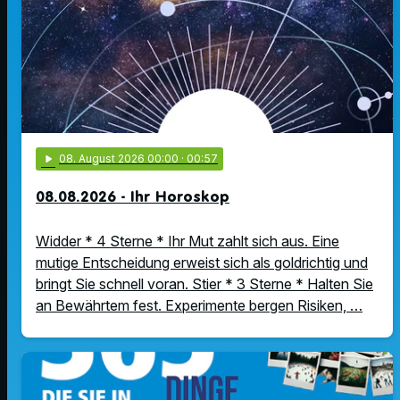
play_arrow
08
. August 2026 00:00
· 00:57
08.08.2026 - Ihr Horoskop
Widder * 4 Sterne * Ihr Mut zahlt sich aus. Eine
mutige Entscheidung erweist sich als goldrichtig und
bringt Sie schnell voran. Stier * 3 Sterne * Halten Sie
an Bewährtem fest. Experimente bergen Risiken, …