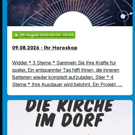
play_arrow
09
. August 2026 00:00
· 00:55
09.08.2026 - Ihr Horoskop
Widder * 3 Sterne * Sammeln Sie Ihre Kräfte für
später. Ein entspannter Tag hilft Ihnen, die inneren
Batterien wieder komplett aufzuladen. Stier * 4
Sterne * Ihre Ausdauer wird belohnt. Ein Projekt, …