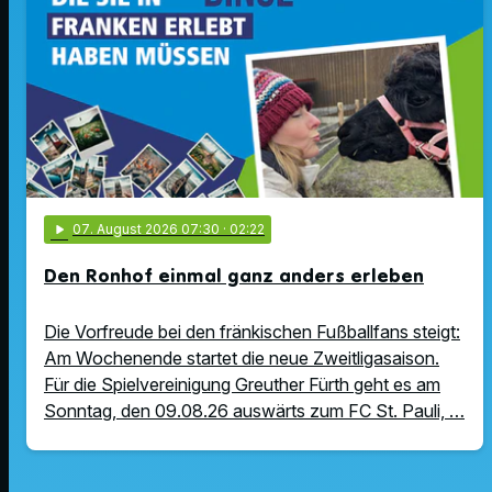
play_arrow
07
. August 2026 07:30
· 02:22
Den Ronhof einmal ganz anders erleben
Die Vorfreude bei den fränkischen Fußballfans steigt:
Am Wochenende startet die neue Zweitligasaison.
Für die Spielvereinigung Greuther Fürth geht es am
Sonntag, den 09.08.26 auswärts zum FC St. Pauli, …