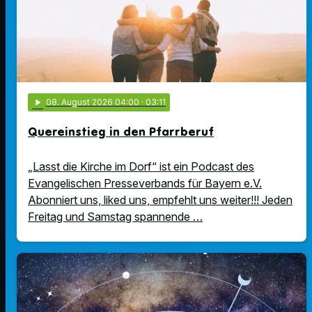
play_arrow
08
. August 2026 04:00
· 03:11
Quereinstieg in den Pfarrberuf
„Lasst die Kirche im Dorf“ ist ein Podcast des
Evangelischen Presseverbands für Bayern e.V.
Abonniert uns, liked uns, empfehlt uns weiter!!! Jeden
Freitag und Samstag spannende …