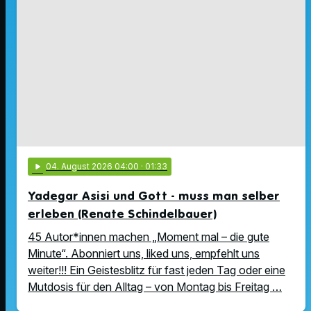
play_arrow
04
. August 2026 04:00
· 01:33
Yadegar Asisi und Gott - muss man selber
erleben (Renate Schindelbauer)
45 Autor*innen machen „Moment mal – die gute
Minute“. Abonniert uns, liked uns, empfehlt uns
weiter!!! Ein Geistesblitz für fast jeden Tag oder eine
Mutdosis für den Alltag – von Montag bis Freitag …