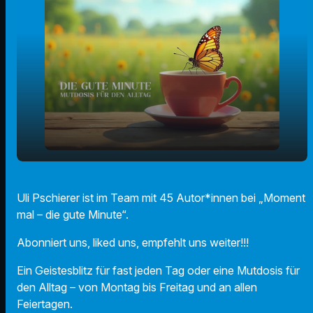
play_arrow
Freiheit im alten Rom (Uli Pschierer)
Uli Pschierer ist im Team mit 45 Autor*innen bei „Moment
mal – die gute Minute“.
00:00
01:38
Abonniert uns, liked uns, empfehlt uns weiter!!!
Ein Geistesblitz für fast jeden Tag oder eine Mutdosis für
den Alltag – von Montag bis Freitag und an allen
Feiertagen.