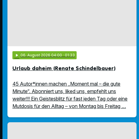
play_arrow
06
. August 2026 04:00
· 01:33
Urlaub daheim (Renate Schindelbauer)
45 Autor*innen machen „Moment mal – die gute
Minute“. Abonniert uns, liked uns, empfehlt uns
weiter!!! Ein Geistesblitz für fast jeden Tag oder eine
Mutdosis für den Alltag – von Montag bis Freitag …