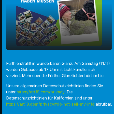
play_arrow
Fürth leuchtet wieder!
Fürth erstrahlt in wunderbaren Glanz. Am Samstag (11.11)
werden Gebäude ab 17 Uhr mit Licht künstlerisch
00:00
01:22
verziert. Mehr über die Fürther Glanzlichter hört ihr hier.
Unsere allgemeinen Datenschutzrichtlinien finden Sie
unter
https://art19.com/privacy
. Die
Datenschutzrichtlinien für Kalifornien sind unter
https://art19.com/privacy#do-not-sell-my-info
abrufbar.