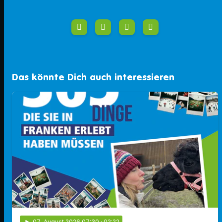
Das könnte Dich auch interessieren
play_arrow
07
. August 2026 07:30
· 02:22