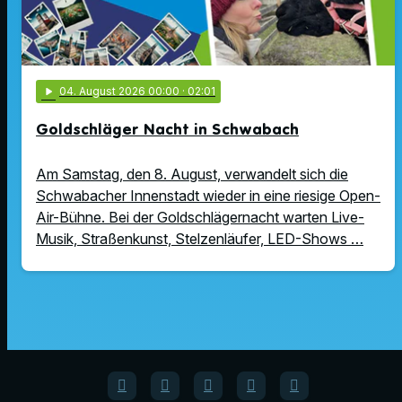
play_arrow
04
. August 2026 00:00
· 02:01
Goldschläger Nacht in Schwabach
Am Samstag, den 8. August, verwandelt sich die
Schwabacher Innenstadt wieder in eine riesige Open-
Air-Bühne. Bei der Goldschlägernacht warten Live-
Musik, Straßenkunst, Stelzenläufer, LED-Shows …