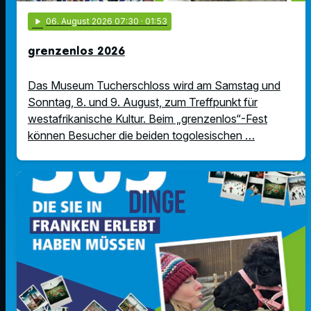
play_arrow
06
. August 2026 07:30
· 01:53
grenzenlos 2026
Das Museum Tucherschloss wird am Samstag und
Sonntag, 8. und 9. August, zum Treffpunkt für
westafrikanische Kultur. Beim „grenzenlos“-Fest
können Besucher die beiden togolesischen …