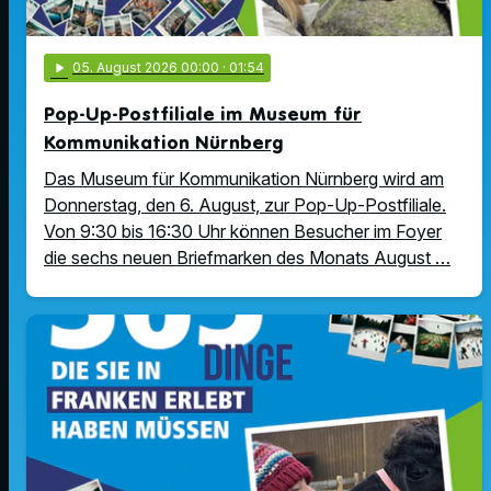
play_arrow
05
. August 2026 00:00
· 01:54
Pop-Up-Postfiliale im Museum für
Kommunikation Nürnberg
Das Museum für Kommunikation Nürnberg wird am
Donnerstag, den 6. August, zur Pop-Up-Postfiliale.
Von 9:30 bis 16:30 Uhr können Besucher im Foyer
die sechs neuen Briefmarken des Monats August …