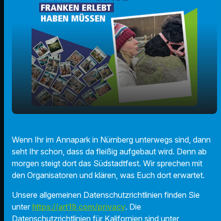
Futtert euch einmal um die Welt beim
play_arrow
Wenn Ihr im Annapark in Nürnberg unterwegs sind, dann
Nürnberger Südstadtfest!
seht Ihr schon, dass da fleißig aufgebaut wird. Denn ab
00:00
01:29
morgen steigt dort das Südstadtfest. Wir sprechen mit
den Organisatoren und klären, was Euch dort erwartet.
Unsere allgemeinen Datenschutzrichtlinien finden Sie
unter
https://art19.com/privacy
. Die
Datenschutzrichtlinien für Kalifornien sind unter