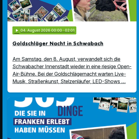
play_arrow
04
. August 2026 00:00
· 02:01
Goldschläger Nacht in Schwabach
Am Samstag, den 8. August, verwandelt sich die
Schwabacher Innenstadt wieder in eine riesige Open-
Air-Bühne. Bei der Goldschlägernacht warten Live-
Musik, Straßenkunst, Stelzenläufer, LED-Shows …