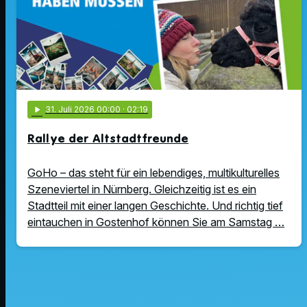
play_arrow
31
. Juli 2026 00:00
· 02:19
Rallye der Altstadtfreunde
GoHo – das steht für ein lebendiges, multikulturelles
Szeneviertel in Nürnberg. Gleichzeitig ist es ein
Stadtteil mit einer langen Geschichte. Und richtig tief
eintauchen in Gostenhof können Sie am Samstag …