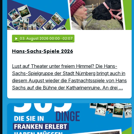
play_arrow
03
. August 2026 00:00
· 02:07
Hans-Sachs-Spiele 2026
Lust auf Theater unter freiem Himmel? Die Hans-
Sachs-Spielgruppe der Stadt Nürnberg bringt auch in
diesem August wieder die Fastnachtsspiele von Hans
Sachs auf die Bühne der Katharinenruine. An drei …