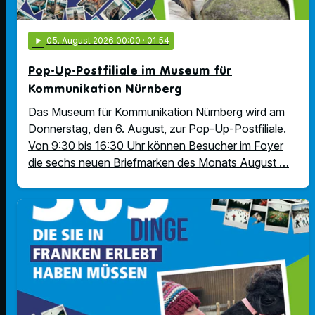
play_arrow
05
. August 2026 00:00
· 01:54
Pop-Up-Postfiliale im Museum für
Kommunikation Nürnberg
Das Museum für Kommunikation Nürnberg wird am
Donnerstag, den 6. August, zur Pop-Up-Postfiliale.
Von 9:30 bis 16:30 Uhr können Besucher im Foyer
die sechs neuen Briefmarken des Monats August …