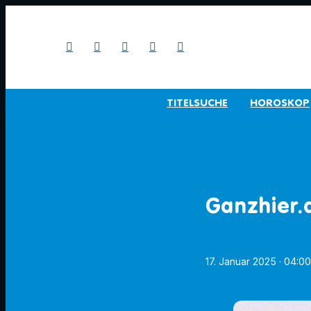
TITELSUCHE
HOROSKOP
Ganzhier.d
17. Januar 2025
· 04:0