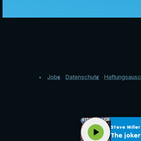
Jobs
Datenschutz
Haftungsausc
Steve Mille
play_arrow
The joker