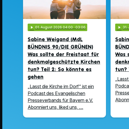
play_arrow
01
. August 2026 04:00
· 03:06
play_arrow
31
.
Sabine Weigand (MdL
Sabi
BÜNDNIS 90/DIE GRÜNEN)
BÜND
Was sollte der Freistaat für
Was s
denkmalgeschützte Kirchen
denk
tun? Teil 2: So könnte es
tun? 
gehen
„Lasst 
Podcas
„Lasst die Kirche im Dorf“ ist ein
Presse
Podcast des Evangelischen
Abonni
Presseverbands für Bayern e.V.
Abonniert uns, liked uns, …