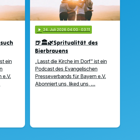
play_arrow
24
. Juli 2026 04:00
· 03:11
rsuch
🍺🏛️🌿Spritualität des
Bierbrauens
st ein
„Lasst die Kirche im Dorf“ ist ein
n
Podcast des Evangelischen
 e.V.
Presseverbands für Bayern e.V.
…
Abonniert uns, liked uns, …