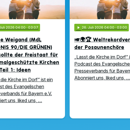
 Juli 2026 04:00
· 03:07
play_arrow
26
. Juli 2026 04:00
· 03:00
ne Weigand (MdL
🎺🌍🏆 Weltrekordve
NIS 90/DIE GRÜNEN)
der Posaunenchöre
ollte der Freistaat für
„Lasst die Kirche im Dorf“ i
malgeschützte Kirchen
Podcast des Evangelische
Teil 1: Ideen
Presseverbands für Bayern
Abonniert uns, liked uns, 
die Kirche im Dorf“ ist ein
t des Evangelischen
verbands für Bayern e.V.
ert uns, liked uns, …