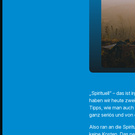
Ganzhier.de 
play_arrow
hingehn
„Spirituell“ – das is
haben wir heute zwei
Tipps, wie man auch 
ganz seriös und von 
Also ran an die Spirit
keine Kosten. Das ne