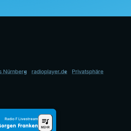
s Nürnberg
radioplayer.de
Privatsphäre
Radio F Livestream
queue_music
orgen Franken