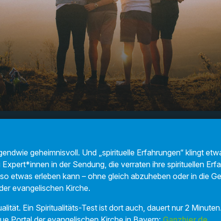
– Spiritualität erleben und
00:00
03:12
t irgendwie geheimnisvoll. Und „spirituelle Erfahrungen“ klingt e
 Expert*innen in der Sendung, die verraten ihre spirituellen E
so etwas erleben kann – ohne gleich abzuheben oder in die Geld
der evangelischen Kirche.
ualität. Ein Spiritualitäts-Test ist dort auch, dauert nur 2 Minut
ue Portal der evangelischen Kirche in Bayern:
Ganzhier.de