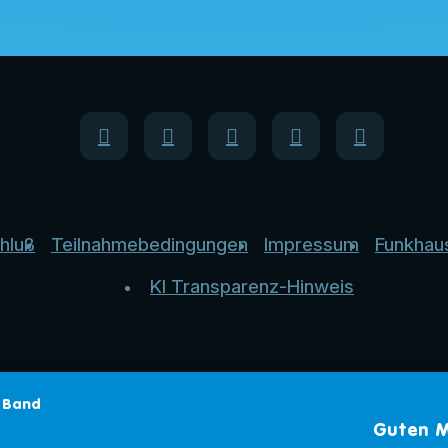
hluß
Teilnahmebedingungen
Impressum
Funkhau
KI Transparenz-Hinweis
r Band
Guten M