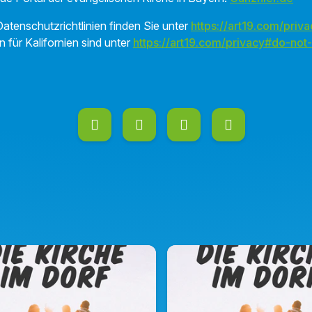
atenschutzrichtlinien finden Sie unter
https://art19.com/priva
n für Kalifornien sind unter
https://art19.com/privacy#do-not-