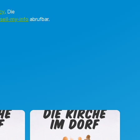
cy
. Die
sell-my-info
abrufbar.