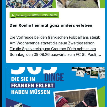
play_arrow
07
. August 2026 07:30
· 02:22
Den Ronhof einmal ganz anders erleben
Die Vorfreude bei den fränkischen Fußballfans steigt:
Am Wochenende startet die neue Zweitligasaison.
Für die Spielvereinigung Greuther Fürth geht es am
Sonntag, den 09.08.26 auswärts zum FC St. Pauli, …