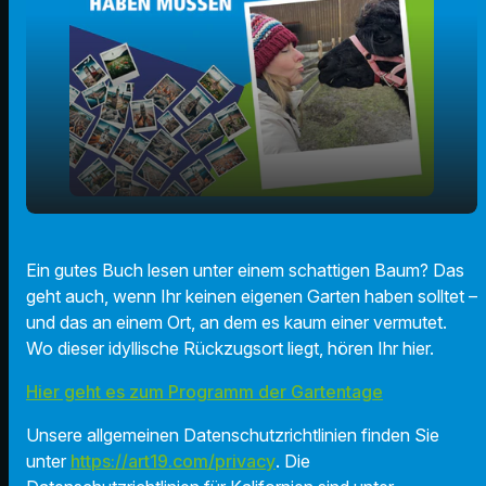
play_arrow
Gartentage im Südpunkt
Ein gutes Buch lesen unter einem schattigen Baum? Das
geht auch, wenn Ihr keinen eigenen Garten haben solltet –
00:00
01:37
und das an einem Ort, an dem es kaum einer vermutet.
Wo dieser idyllische Rückzugsort liegt, hören Ihr hier.
Hier geht es zum Programm der Gartentage
Unsere allgemeinen Datenschutzrichtlinien finden Sie
unter
https://art19.com/privacy
. Die