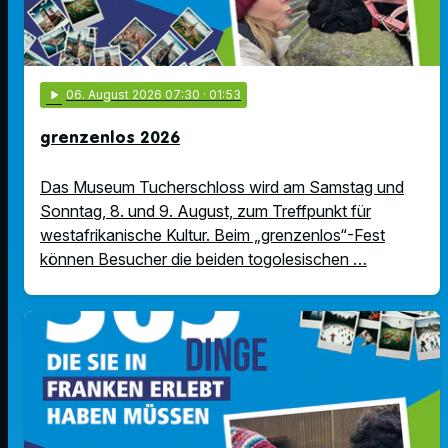
play_arrow
06
. August 2026 07:30
· 01:53
grenzenlos 2026
Das Museum Tucherschloss wird am Samstag und
Sonntag, 8. und 9. August, zum Treffpunkt für
westafrikanische Kultur. Beim „grenzenlos“-Fest
können Besucher die beiden togolesischen …