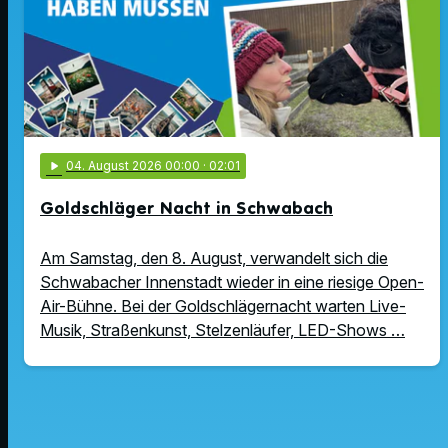
play_arrow
04
. August 2026 00:00
· 02:01
Goldschläger Nacht in Schwabach
Am Samstag, den 8. August, verwandelt sich die
Schwabacher Innenstadt wieder in eine riesige Open-
Air-Bühne. Bei der Goldschlägernacht warten Live-
Musik, Straßenkunst, Stelzenläufer, LED-Shows …