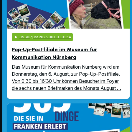
play_arrow
05
. August 2026 00:00
· 01:54
Pop-Up-Postfiliale im Museum für
Kommunikation Nürnberg
Das Museum für Kommunikation Nürnberg wird am
Donnerstag, den 6. August, zur Pop-Up-Postfiliale.
Von 9:30 bis 16:30 Uhr können Besucher im Foyer
die sechs neuen Briefmarken des Monats August …