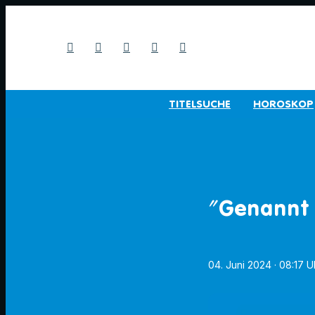
TITELSUCHE
HOROSKOP
"Genannt
04. Juni 2024
· 08:17 U