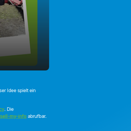
er Idee spielt ein
cy
. Die
sell-my-info
abrufbar.