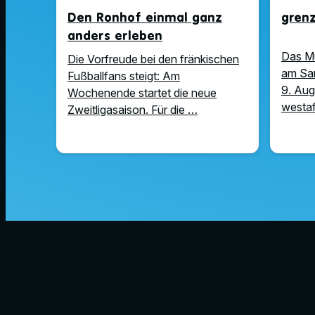
Den Ronhof einmal ganz
gren
anders erleben
Das M
Die Vorfreude bei den fränkischen
am Sam
Fußballfans steigt: Am
9. Aug
Wochenende startet die neue
westaf
Zweitligasaison. Für die …