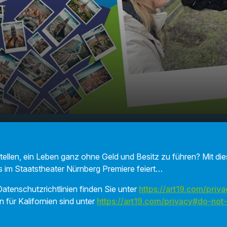
ospodin"
00:00
01:53
ellen, ein Leben ganz ohne Geld und Besitz zu führen? Mit dies
 im Staatstheater Nürnberg Premiere feiert…
atenschutzrichtlinien finden Sie unter
https://art19.com/priva
n für Kalifornien sind unter
https://art19.com/privacy#do-not-