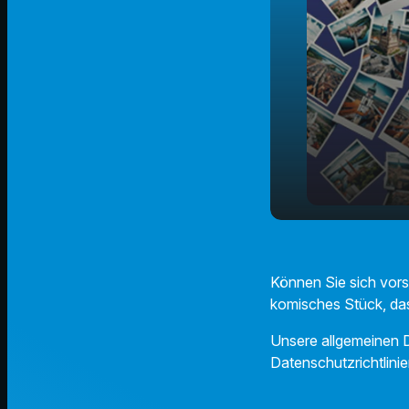
play_arrow
"Genannt G
Können Sie sich vorst
komisches Stück, das
Unsere allgemeinen D
Datenschutzrichtlinie