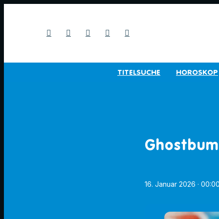
TITELSUCHE
HOROSKOP
Ghostbum
16. Januar 2026
· 00:0