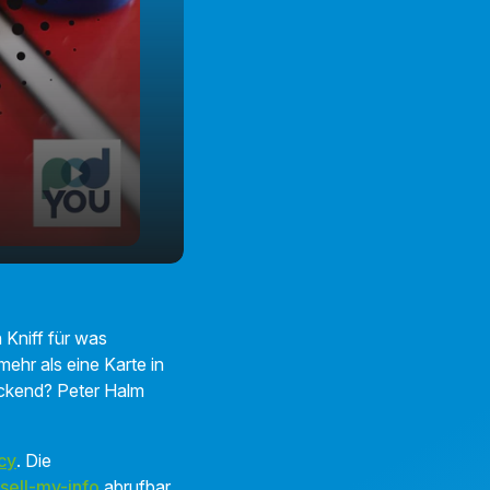
 Kniff für was
ehr als eine Karte in
eckend? Peter Halm
cy
. Die
sell-my-info
abrufbar.