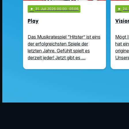
play_arrow
31
. Juli 2026 00:00
· 01:06
play_arrow
24
.
Play
Visio
Das Musikratespiel “Hitster” ist eins
Mögt I
der erfolgreichsten Spiele der
hat ei
letzten Jahre. Gefühlt spielt es
origin
derzeit jeder! Jetzt gibt es …
Unsere