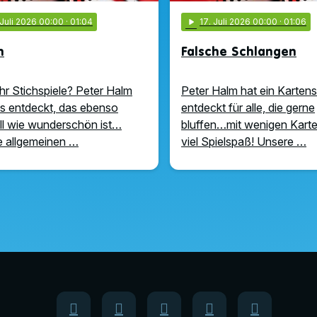
 Juli 2026 00:00
· 01:04
play_arrow
17
. Juli 2026 00:00
· 01:06
n
Falsche Schlangen
hr Stichspiele? Peter Halm
Peter Halm hat ein Kartens
ns entdeckt, das ebenso
entdeckt für alle, die gerne
ell wie wunderschön ist…
bluffen…mit wenigen Karte
 allgemeinen …
viel Spielspaß! Unsere …