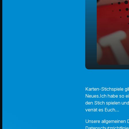
play_arrow
Ghostbump
Karten-Stichspiele g
Neues.Ich habe so ein
den Stich spielen u
verrät es Euch…
Unsere allgemeinen D
Datenschutzrichtlinie