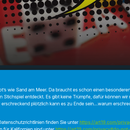
ers
00:00
01:17
ibt’s wie Sand am Meer. Da braucht es schon einen besonderen
 Stichspiel entdeckt. Es gibt keine Trümpfe, dafür können wir m
nd erschreckend plötzlich kann es zu Ende sein…warum erschr
atenschutzrichtlinien finden Sie unter
https://art19.com/priva
n für Kalifornien sind unter
https://art19.com/privacy#do-not-