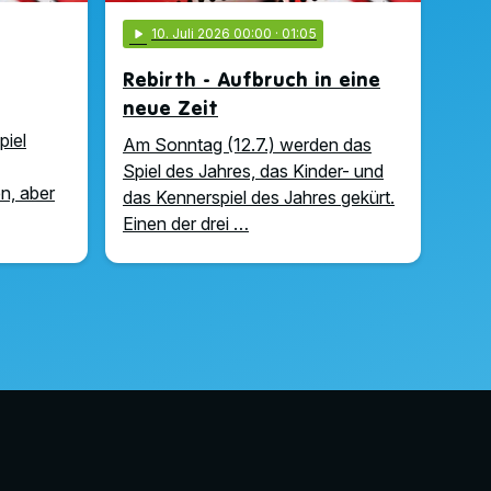
play_arrow
10
. Juli 2026 00:00
· 01:05
Rebirth - Aufbruch in eine
neue Zeit
piel
Am Sonntag (12.7.) werden das
Spiel des Jahres, das Kinder- und
n, aber
das Kennerspiel des Jahres gekürt.
Einen der drei …