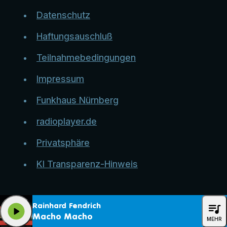
Datenschutz
Haftungsauschluß
Teilnahmebedingungen
Impressum
Funkhaus Nürnberg
radioplayer.de
Privatsphäre
KI Transparenz-Hinweis
queue_music
Rainhard Fendrich
play_arrow
Macho Macho