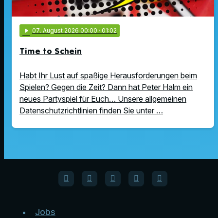
play_arrow
07
. August 2026 00:00
· 01:02
Time to Schein
Habt Ihr Lust auf spaßige Herausforderungen beim
Spielen? Gegen die Zeit? Dann hat Peter Halm ein
neues Partyspiel für Euch… Unsere allgemeinen
Datenschutzrichtlinien finden Sie unter …
Jobs