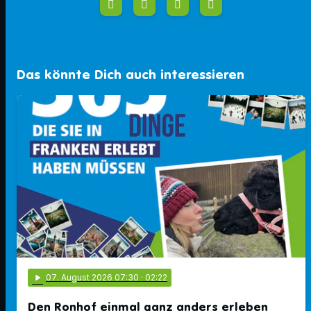
Das könnte Dich auch interessieren
play_arrow
07
. August 2026 07:30
· 02:22
Den Ronhof einmal ganz anders erleben