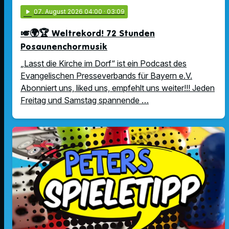
play_arrow
07
. August 2026 04:00
· 03:09
🎺🌍🏆 Weltrekord! 72 Stunden
Posaunenchormusik
„Lasst die Kirche im Dorf“ ist ein Podcast des
Evangelischen Presseverbands für Bayern e.V.
Abonniert uns, liked uns, empfehlt uns weiter!!! Jeden
Freitag und Samstag spannende …