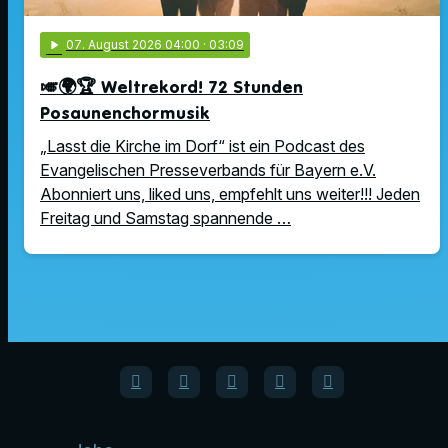
play_arrow
07
. August 2026 04:00
· 03:09
🎺🌍🏆 Weltrekord! 72 Stunden
Posaunenchormusik
„Lasst die Kirche im Dorf“ ist ein Podcast des
Evangelischen Presseverbands für Bayern e.V.
Abonniert uns, liked uns, empfehlt uns weiter!!! Jeden
Freitag und Samstag spannende …