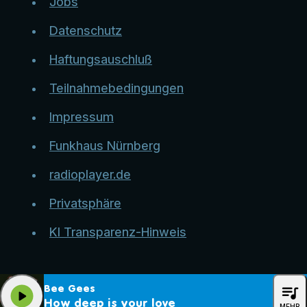
Jobs
Datenschutz
Haftungsauschluß
Teilnahmebedingungen
Impressum
Funkhaus Nürnberg
radioplayer.de
Privatsphäre
KI Transparenz-Hinweis
queue_music
Bee Gees
play_arrow
How deep is your love