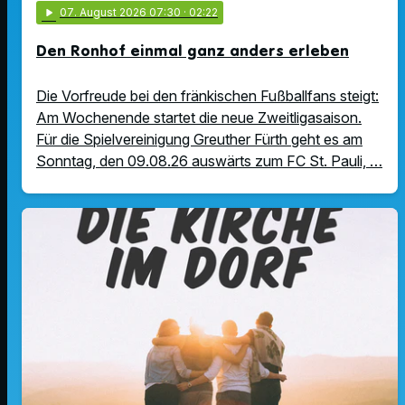
play_arrow
07
. August 2026 07:30
· 02:22
Den Ronhof einmal ganz anders erleben
Die Vorfreude bei den fränkischen Fußballfans steigt:
Am Wochenende startet die neue Zweitligasaison.
Für die Spielvereinigung Greuther Fürth geht es am
Sonntag, den 09.08.26 auswärts zum FC St. Pauli, …