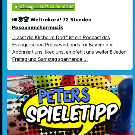
play_arrow
07
. August 2026 04:00
· 03:09
🎺🌍🏆 Weltrekord! 72 Stunden
Posaunenchormusik
„Lasst die Kirche im Dorf“ ist ein Podcast des
Evangelischen Presseverbands für Bayern e.V.
Abonniert uns, liked uns, empfehlt uns weiter!!! Jeden
Freitag und Samstag spannende …