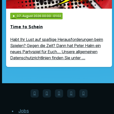
play_arrow
07
. August 2026 00:00
· 01:02
Time to Schein
Habt Ihr Lust auf spaßige Herausforderungen beim
Spielen? Gegen die Zeit? Dann hat Peter Halm ein
neues Partyspiel für Euch… Unsere allgemeinen
Datenschutzrichtlinien finden Sie unter …
Jobs