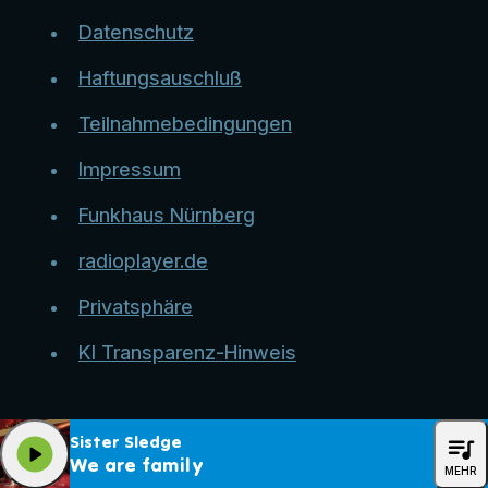
Datenschutz
Haftungsauschluß
Teilnahmebedingungen
Impressum
Funkhaus Nürnberg
radioplayer.de
Privatsphäre
KI Transparenz-Hinweis
queue_music
Sister Sledge
play_arrow
We are family