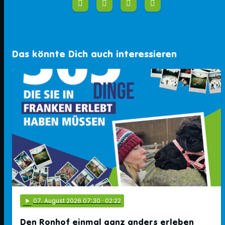
Das könnte Dich auch interessieren
play_arrow
07
. August 2026 07:30
· 02:22
Den Ronhof einmal ganz anders erleben