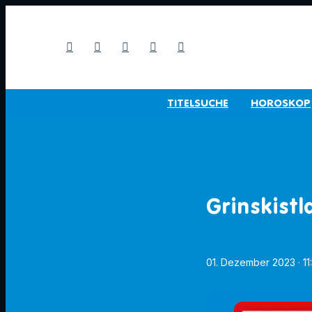
TITELSUCHE
HOROSKOP
Grinskistl
01. Dezember 2023
· 1