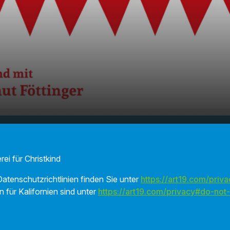
00:00
01:02
rei für Christkind
atenschutzrichtlinien finden Sie unter
https://art19.com/priva
n für Kalifornien sind unter
https://art19.com/privacy#do-not-