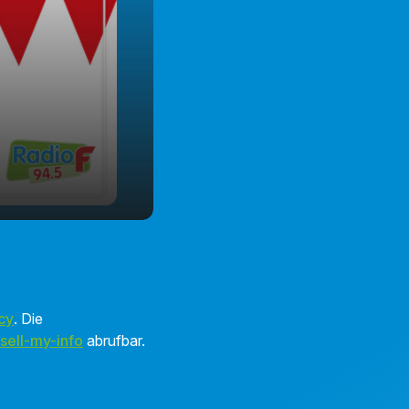
cy
. Die
sell-my-info
abrufbar.