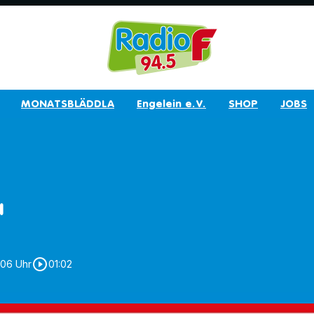
MONATSBLÄDDLA
Engelein e.V.
SHOP
JOBS
a
play_circle_outline
1:06 Uhr
01:02