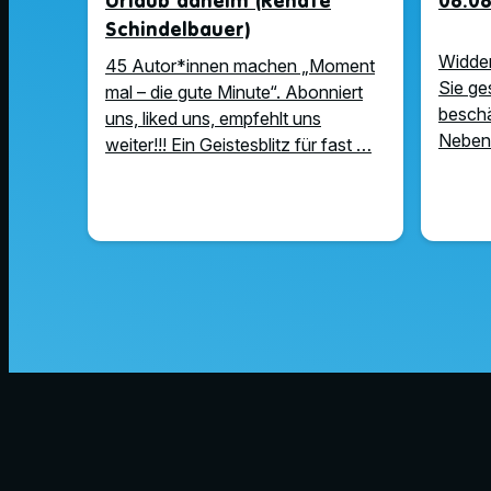
Urlaub daheim (Renate
06.08
Schindelbauer)
Widder
45 Autor*innen machen „Moment
Sie ge
mal – die gute Minute“. Abonniert
beschä
uns, liked uns, empfehlt uns
Nebens
weiter!!! Ein Geistesblitz für fast …