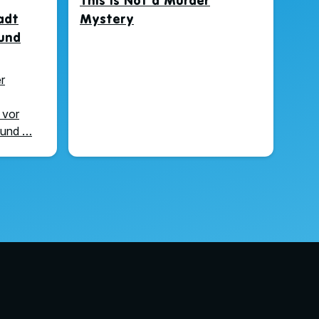
This Is Not a Murder
adt
Mystery
und
r
 vor
 und …