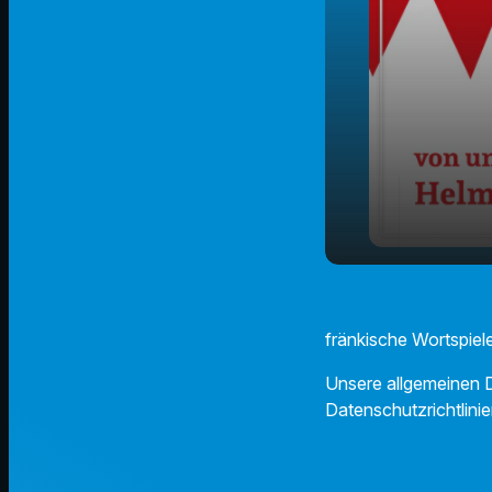
play_arrow
Grinskistla
fränkische Wortspiele
Unsere allgemeinen D
Datenschutzrichtlinie