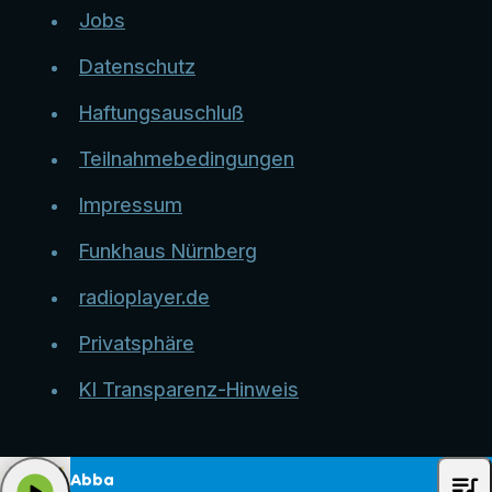
Jobs
Datenschutz
Haftungsauschluß
Teilnahmebedingungen
Impressum
Funkhaus Nürnberg
radioplayer.de
Privatsphäre
KI Transparenz-Hinweis
queue_music
Abba
play_arrow