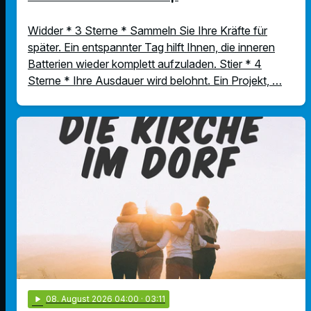
Widder * 3 Sterne * Sammeln Sie Ihre Kräfte für
später. Ein entspannter Tag hilft Ihnen, die inneren
Batterien wieder komplett aufzuladen. Stier * 4
Sterne * Ihre Ausdauer wird belohnt. Ein Projekt, …
play_arrow
08
. August 2026 04:00
· 03:11