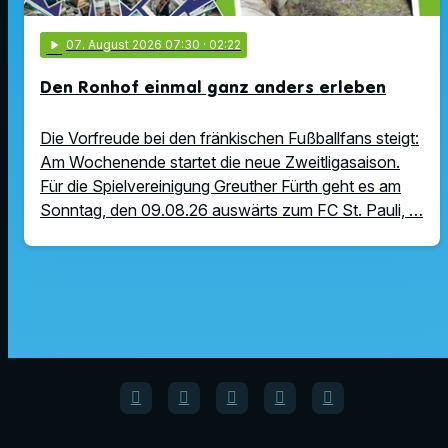
play_arrow
07
. August 2026 07:30
· 02:22
Den Ronhof einmal ganz anders erleben
Die Vorfreude bei den fränkischen Fußballfans steigt:
Am Wochenende startet die neue Zweitligasaison.
Für die Spielvereinigung Greuther Fürth geht es am
Sonntag, den 09.08.26 auswärts zum FC St. Pauli, …