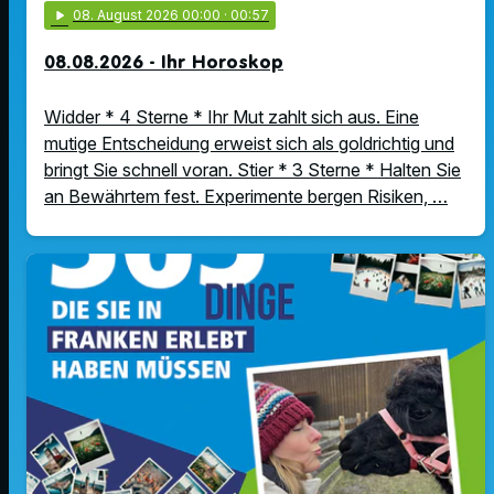
play_arrow
08
. August 2026 00:00
· 00:57
08.08.2026 - Ihr Horoskop
Widder * 4 Sterne * Ihr Mut zahlt sich aus. Eine
mutige Entscheidung erweist sich als goldrichtig und
bringt Sie schnell voran. Stier * 3 Sterne * Halten Sie
an Bewährtem fest. Experimente bergen Risiken, …