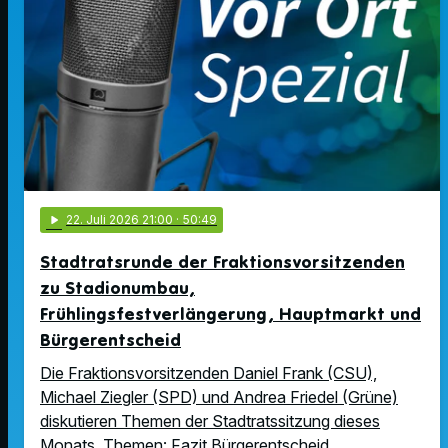
play_arrow
22
. Juli 2026 21:00
· 50:49
Stadtratsrunde der Fraktionsvorsitzenden
zu Stadionumbau,
Frühlingsfestverlängerung, Hauptmarkt und
Bürgerentscheid
Die Fraktionsvorsitzenden Daniel Frank (CSU),
Michael Ziegler (SPD) und Andrea Friedel (Grüne)
diskutieren Themen der Stadtratssitzung dieses
Monats. Themen: Fazit Bürgerentscheid …