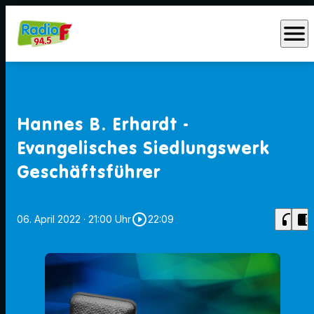
menu
Hannes B. Erhardt -
Evangelisches Siedlungswerk
Geschäftsführer
play_circle_outline
headphones
chrome_reader_mode
06. April 2022
· 21:00 Uhr
22:09