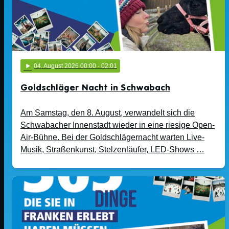
play_arrow
04
. August 2026 00:00
· 02:01
Goldschläger Nacht in Schwabach
Am Samstag, den 8. August, verwandelt sich die
Schwabacher Innenstadt wieder in eine riesige Open-
Air-Bühne. Bei der Goldschlägernacht warten Live-
Musik, Straßenkunst, Stelzenläufer, LED-Shows …