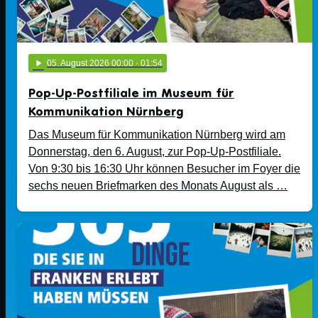
play_arrow
05
. August 2026 00:00
· 01:54
Pop-Up-Postfiliale im Museum für
Kommunikation Nürnberg
Das Museum für Kommunikation Nürnberg wird am
Donnerstag, den 6. August, zur Pop-Up-Postfiliale.
Von 9:30 bis 16:30 Uhr können Besucher im Foyer die
sechs neuen Briefmarken des Monats August als …