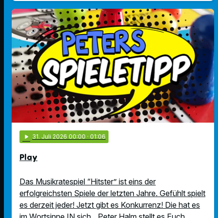
play_arrow
31
. Juli 2026 00:00
· 01:06
Play
Das Musikratespiel “Hitster” ist eins der
erfolgreichsten Spiele der letzten Jahre. Gefühlt spielt
es derzeit jeder! Jetzt gibt es Konkurrenz! Die hat es
im Wortsinne IN sich…Peter Halm stellt es Euch …