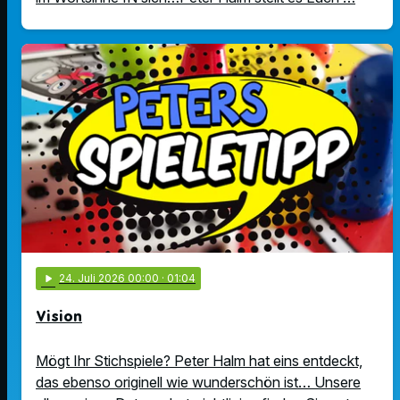
play_arrow
24
. Juli 2026 00:00
· 01:04
Vision
Mögt Ihr Stichspiele? Peter Halm hat eins entdeckt,
das ebenso originell wie wunderschön ist… Unsere