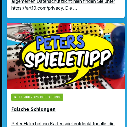
allgemeinen Datenschutzrichtlinien finden Sie unter
https://art19.com/privacy. Die …
play_arrow
17
. Juli 2026 00:00
· 01:06
Falsche Schlangen
Peter Halm hat ein Kartenspiel entdeckt für alle, die