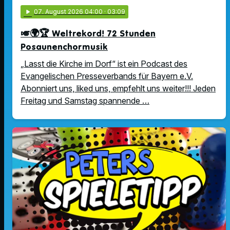
play_arrow
07
. August 2026 04:00
· 03:09
🎺🌍🏆 Weltrekord! 72 Stunden
Posaunenchormusik
„Lasst die Kirche im Dorf“ ist ein Podcast des
Evangelischen Presseverbands für Bayern e.V.
Abonniert uns, liked uns, empfehlt uns weiter!!! Jeden
Freitag und Samstag spannende …