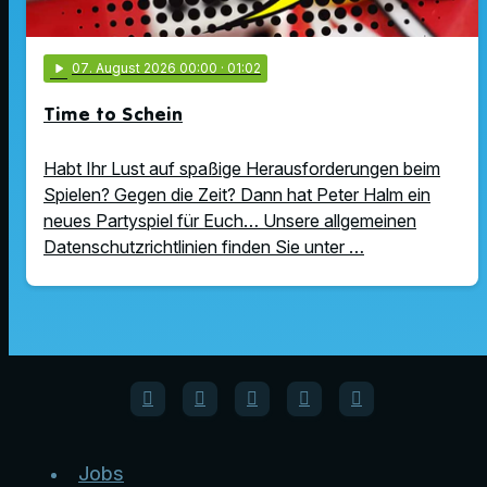
play_arrow
07
. August 2026 00:00
· 01:02
Time to Schein
Habt Ihr Lust auf spaßige Herausforderungen beim
Spielen? Gegen die Zeit? Dann hat Peter Halm ein
neues Partyspiel für Euch… Unsere allgemeinen
Datenschutzrichtlinien finden Sie unter …
Jobs