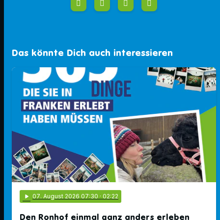
Das könnte Dich auch interessieren
play_arrow
07
. August 2026 07:30
· 02:22
Den Ronhof einmal ganz anders erleben