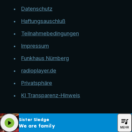
Datenschutz
Haftungsauschluß
Teilnahmebedingungen
Impressum
Funkhaus Nürnberg
radioplayer.de
Privatsphäre
KI Transparenz-Hinweis
queue_music
Sister Sledge
play_arrow
We are family