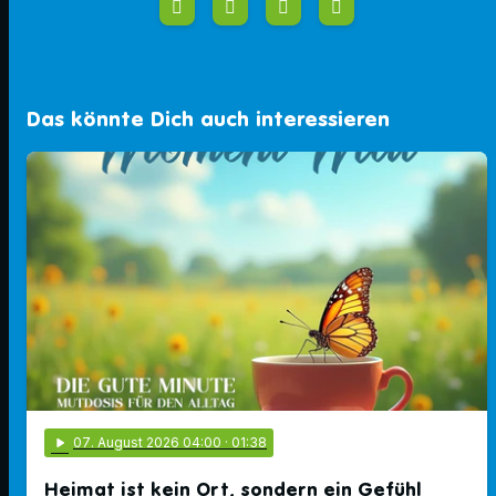
Das könnte Dich auch interessieren
play_arrow
07
. August 2026 04:00
· 01:38
Heimat ist kein Ort, sondern ein Gefühl