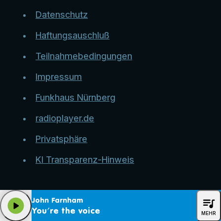
Datenschutz
Haftungsauschluß
Teilnahmebedingungen
Impressum
Funkhaus Nürnberg
radioplayer.de
Privatsphäre
KI Transparenz-Hinweis
queue_music
John Farnham
play_arrow
You're the voice