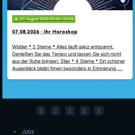
play_arrow
07
. August 2026 00:00
· 00:59
07.08.2026 - Ihr Horoskop
Widder * 3 Sterne * Alles läuft ganz entspannt.
Genießen Sie das Tempo und lassen Sie sich nicht
aus der Ruhe bringen. Stier * 4 Sterne * Ein schöner
Augenblick bleibt Ihnen besonders in Erinnerung. …
Jobs