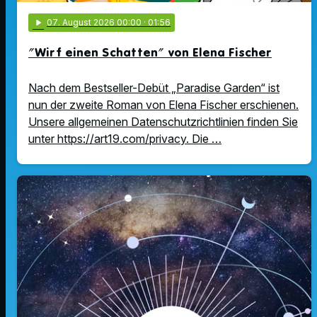
play_arrow
07
. August 2026 00:00
· 01:56
"Wirf einen Schatten" von Elena Fischer
Nach dem Bestseller-Debüt „Paradise Garden“ ist
nun der zweite Roman von Elena Fischer erschienen.
Unsere allgemeinen Datenschutzrichtlinien finden Sie
unter https://art19.com/privacy. Die …