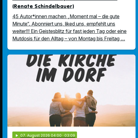
(Renate Schindelbauer)
45 Autor*innen machen „Moment mal – die gute
Minute“. Abonniert uns, liked uns, empfehlt uns
weiter!!! Ein Geistesblitz für fast jeden Tag oder eine
Mutdosis für den Alltag – von Montag bis Freitag …
play_arrow
07
. August 2026 04:00
· 03:09