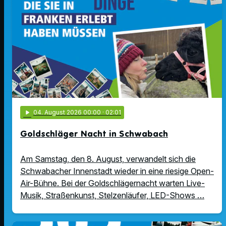
play_arrow
04
. August 2026 00:00
· 02:01
Goldschläger Nacht in Schwabach
Am Samstag, den 8. August, verwandelt sich die
Schwabacher Innenstadt wieder in eine riesige Open-
Air-Bühne. Bei der Goldschlägernacht warten Live-
Musik, Straßenkunst, Stelzenläufer, LED-Shows …