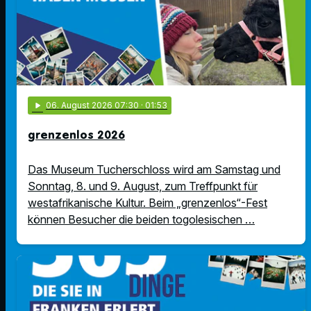
play_arrow
06
. August 2026 07:30
· 01:53
grenzenlos 2026
Das Museum Tucherschloss wird am Samstag und
Sonntag, 8. und 9. August, zum Treffpunkt für
westafrikanische Kultur. Beim „grenzenlos“-Fest
können Besucher die beiden togolesischen …