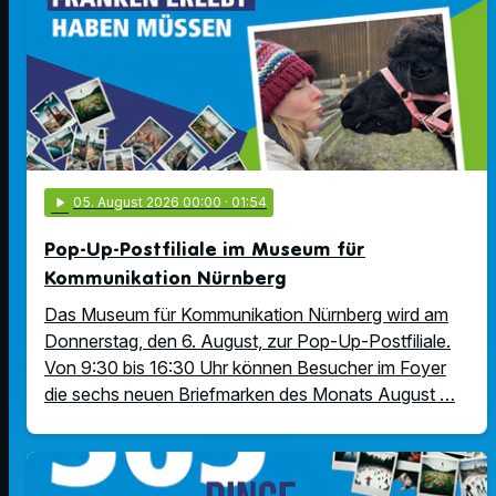
play_arrow
05
. August 2026 00:00
· 01:54
Pop-Up-Postfiliale im Museum für
Kommunikation Nürnberg
Das Museum für Kommunikation Nürnberg wird am
Donnerstag, den 6. August, zur Pop-Up-Postfiliale.
Von 9:30 bis 16:30 Uhr können Besucher im Foyer
die sechs neuen Briefmarken des Monats August …