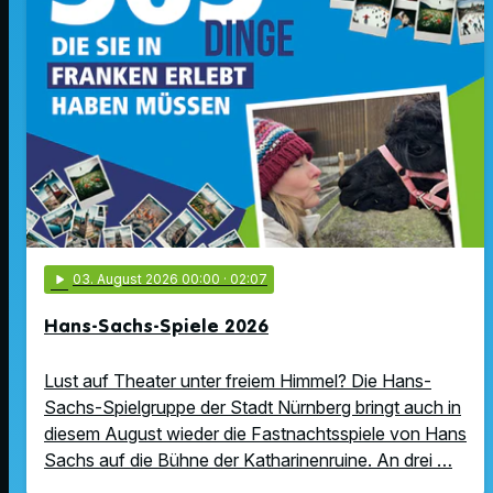
play_arrow
03
. August 2026 00:00
· 02:07
Hans-Sachs-Spiele 2026
Lust auf Theater unter freiem Himmel? Die Hans-
Sachs-Spielgruppe der Stadt Nürnberg bringt auch in
diesem August wieder die Fastnachtsspiele von Hans
Sachs auf die Bühne der Katharinenruine. An drei …