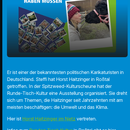
play_arrow
Horst Haitzinger in Roßtal
Er ist einer der bekanntesten politischen Karikaturisten in
Deutschland. Steffi hat Horst Haitzinger in Roßtal
00:00
02:00
getroffen. In der Spitzweed-Kulturscheune hat der
Runde-Tisch-Kultur eine Ausstellung organisiert. Sie dreht
sich um Themen, die Haitzinger seit Jahrzehnten mit am
meisten beschäftigen: die Umwelt und das Klima.
Hier ist
Horst Haitzinger im Netz
vertreten.