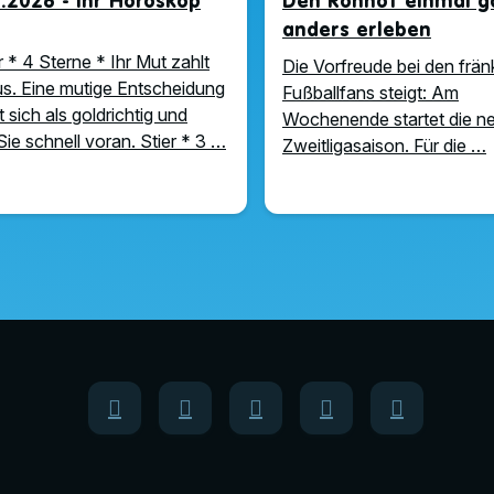
.2026 - Ihr Horoskop
Den Ronhof einmal g
anders erleben
 * 4 Sterne * Ihr Mut zahlt
Die Vorfreude bei den frä
us. Eine mutige Entscheidung
Fußballfans steigt: Am
 sich als goldrichtig und
Wochenende startet die n
Sie schnell voran. Stier * 3 …
Zweitligasaison. Für die …