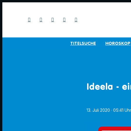
TITELSUCHE
HOROSKOP
Ideela - e
13. Juli 2020
· 05:41 Uh