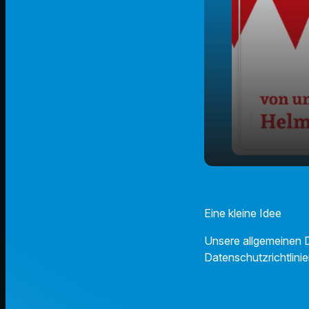
Ideela - ein
play_arrow
bisschen
Eine kleine Idee
Unsere allgemeinen D
Datenschutzrichtlinie