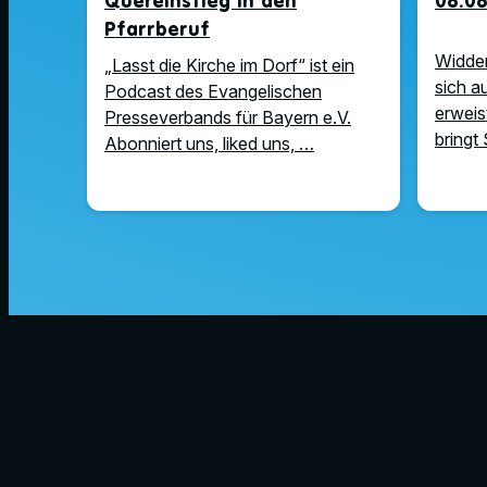
Quereinstieg in den
08.08
Pfarrberuf
Widder
„Lasst die Kirche im Dorf“ ist ein
sich a
Podcast des Evangelischen
erweist
Presseverbands für Bayern e.V.
bringt 
Abonniert uns, liked uns, …