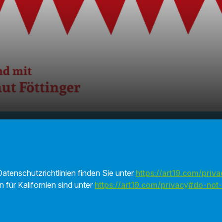
 kleines
00:00
01:05
atenschutzrichtlinien finden Sie unter
https://art19.com/priva
n für Kalifornien sind unter
https://art19.com/privacy#do-not-