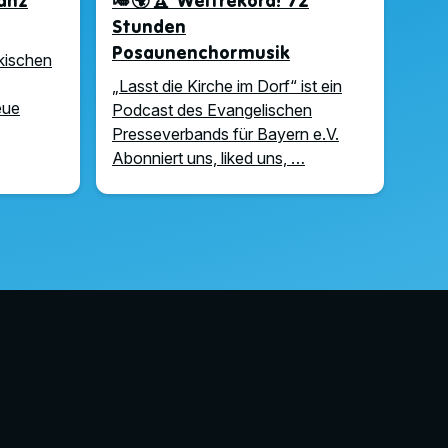
anz
🎺🌍🏆 Weltrekord! 72
Stunden
Posaunenchormusik
nkischen
„Lasst die Kirche im Dorf“ ist ein
eue
Podcast des Evangelischen
Presseverbands für Bayern e.V.
Abonniert uns, liked uns, …