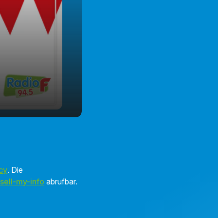
cy
. Die
sell-my-info
abrufbar.