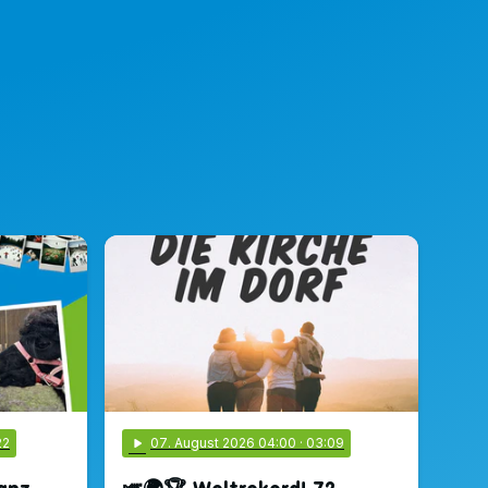
22
play_arrow
07
. August 2026 04:00
· 03:09