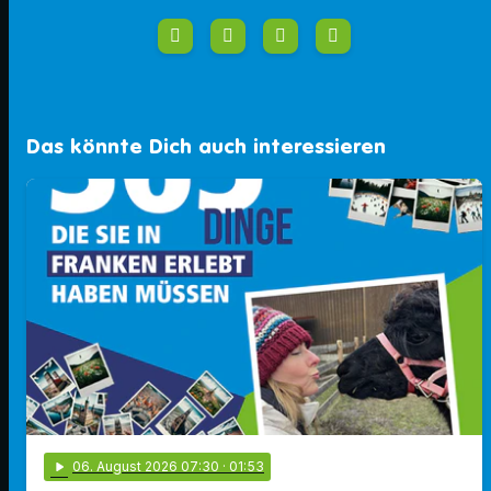
Das könnte Dich auch interessieren
play_arrow
06
. August 2026 07:30
· 01:53