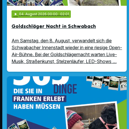
play_arrow
04
. August 2026 00:00
· 02:01
Goldschläger Nacht in Schwabach
Am Samstag, den 8. August, verwandelt sich die
Schwabacher Innenstadt wieder in eine riesige Open-
Air-Bühne. Bei der Goldschlägernacht warten Live-
Musik, Straßenkunst, Stelzenläufer, LED-Shows …