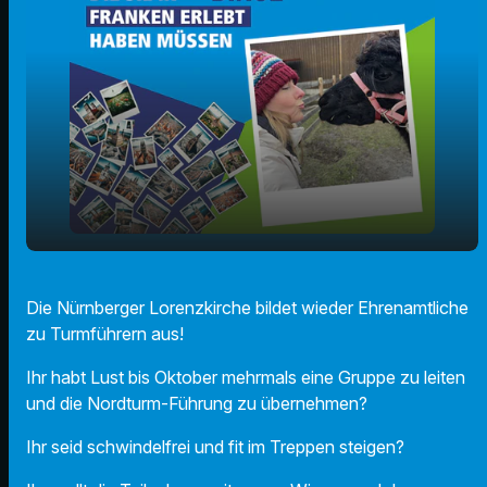
Ihr wollt Turmführer in der Lorenzkirche
play_arrow
Die Nürnberger Lorenzkirche bildet wieder Ehrenamtliche
werden?
zu Turmführern aus!
00:00
01:53
Ihr habt Lust bis Oktober mehrmals eine Gruppe zu leiten
und die Nordturm-Führung zu übernehmen?
Ihr seid schwindelfrei und fit im Treppen steigen?