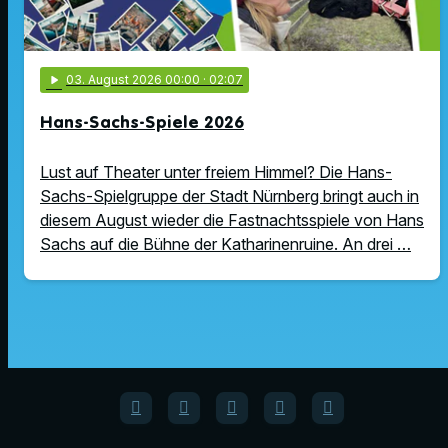
play_arrow
03
. August 2026 00:00
· 02:07
Hans-Sachs-Spiele 2026
Lust auf Theater unter freiem Himmel? Die Hans-
Sachs-Spielgruppe der Stadt Nürnberg bringt auch in
diesem August wieder die Fastnachtsspiele von Hans
Sachs auf die Bühne der Katharinenruine. An drei …