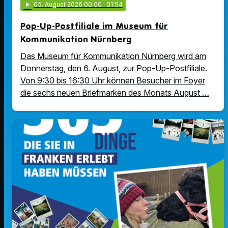
play_arrow
05
. August 2026 00:00
· 01:54
Pop-Up-Postfiliale im Museum für
Kommunikation Nürnberg
Das Museum für Kommunikation Nürnberg wird am
Donnerstag, den 6. August, zur Pop-Up-Postfiliale.
Von 9:30 bis 16:30 Uhr können Besucher im Foyer
die sechs neuen Briefmarken des Monats August …